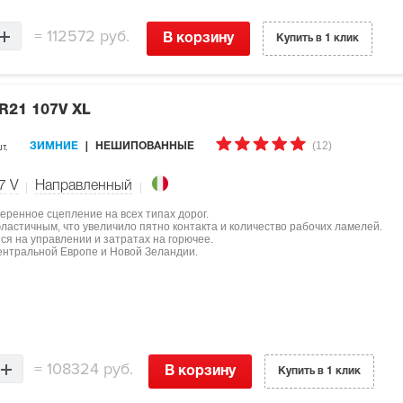
=
112572 руб.
В корзину
Купить в 1 клик
 R21 107V XL
(12)
т.
ЗИМНИЕ
НЕШИПОВАННЫЕ
7
V
Направленный
еренное сцепление на всех типах дорог.
ластичным, что увеличило пятно контакта и количество рабочих ламелей.
я на управлении и затратах на горючее.
ентральной Европе и Новой Зеландии.
=
108324 руб.
В корзину
Купить в 1 клик