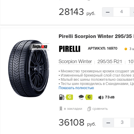
28143
4
руб.
Pirelli Scorpion Winter
295/35
АРТИКУЛ:
16970
3 ш
Scorpion Winter
295/35 R21
10
• Множество трехмерных кромок создают ув
• Измененный брекерный слой стал более э
• Малый вес шины положительно сказываетс
• Тесты шин проводились в Скандинавии, Ц
Показать полностью
C
C
73
dB
в закладки
сравнить
36108
3
руб.