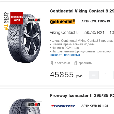
Continental Viking Contact 8
2
МЕСТО
в тесте
АРТИКУЛ:
1100919
#1
Viking Contact 8
295/35 R21
10
• Шины Continental Viking Contact 8 предн
• Зимняя премиальная модель.
• Новинка 2024 года.
• Направленный фрикционный протектор.
Показать полностью
в закладки
сравнить
45855
4
руб.
Fronway Icemaster II
295/35 R
АРТИКУЛ:
191125