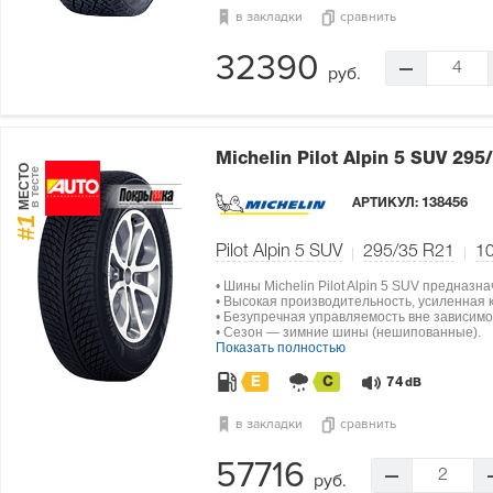
в закладки
сравнить
32390
4
руб.
Michelin Pilot Alpin 5 SUV
295/
МЕСТО
в тесте
АРТИКУЛ:
138456
#1
Pilot Alpin 5 SUV
295/35 R21
1
• Шины Michelin Pilot Alpin 5 SUV предназ
• Высокая производительность, усиленная 
• Безупречная управляемость вне зависимо
• Сезон — зимние шины (нешипованные).
Показать полностью
E
C
74
dB
в закладки
сравнить
57716
2
руб.