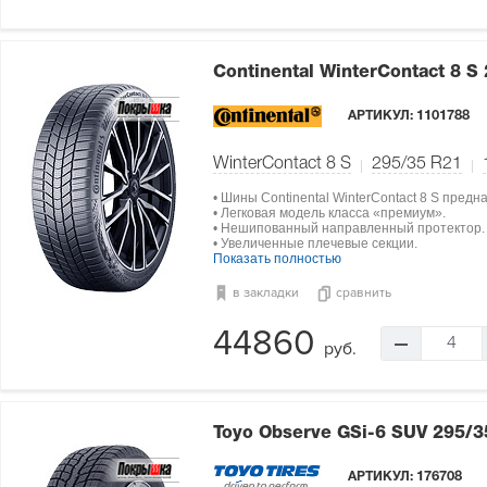
Continental WinterContact 8 S
АРТИКУЛ:
1101788
WinterContact 8 S
295/35 R21
• Шины Continental WinterContact 8 S пред
• Легковая модель класса «премиум».
• Нешипованный направленный протектор.
• Увеличенные плечевые секции.
Показать полностью
в закладки
сравнить
44860
4
руб.
Toyo Observe GSi-6 SUV
295/3
АРТИКУЛ:
176708