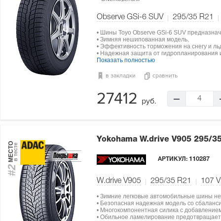
Observe GSi-6 SUV
295/35 R21
• Шины Toyo Observe GSi-6 SUV предназнач
• Зимняя нешипованная модель.
• Эффективность торможения на снегу и льд
• Надежная защита от гидропланирования 
Показать полностью
в закладки
сравнить
27412
4
руб.
Yokohama W.drive V905
295/3
МЕСТО
в тесте
АРТИКУЛ:
110287
#2
W.drive V905
295/35 R21
107
V
• Зимние легковые автомобильные шины н
• Безопасная надежная модель со сбаланси
• Многокомпонентная силика с добавление
• Обильное ламелирование предотвращает 