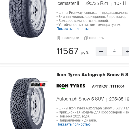
Icemaster II
295/35 R21
107
H
• Шины Fronway Icemaster II предназначены
• Зимняя модель, фрикционный протектор.
• Большое количество ламелей.
• Устойчивость к низким температурам.
Показать полностью
в закладки
сравнить
11567
4
руб.
Ikon Tyres Autograph Snow 5 
АРТИКУЛ:
1111004
Autograph Snow 5 SUV
295/35 R
• Шины Ikon Tyres Autograph Snow 5 SUV яв
• Фрикционная модель для кроссоверов и в
• Новинка 2025 года.
• Направленный дизайн.
Показать полностью