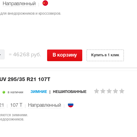
Направленный
 для внедорожников и кроссоверов.
=
46268 руб.
В корзину
Купить в 1 клик
SUV
295/35 R21 107T
в наличии
ЗИМНИЕ
НЕШИПОВАННЫЕ
21
107
T
Направленный
ляются зимними.
недорожников.