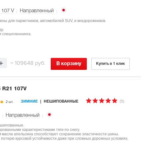
107
V
Направленный
ены для паркетников, автомобилей SUV, и внедорожников.
у.
и слешпленнинга.
=
109648 руб.
В корзину
Купить в 1 клик
5 R21 107V
(5)
2 шт.
ЗИМНИЕ
НЕШИПОВАННЫЕ
Направленный
ешипованные.
рованными характеристиками тяги по снегу.
м масла апельсина способствует сохранению эластичности шины.
потерю курсовой устойчивости даже при сложных дорожных условиях.