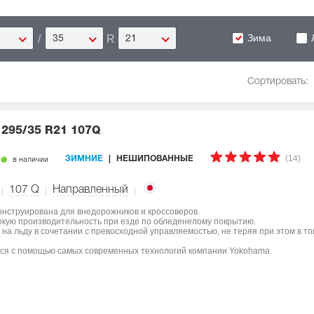
Зима
/
R
35
21
Сортировать:
5
295/35 R21 107Q
(14)
в наличии
ЗИМНИЕ
НЕШИПОВАННЫЕ
107
Q
Направленный
онструирована для внедорожников и кроссоверов.
окую производительность при езде по обледенелому покрытию.
на льду в сочетании с превосходной управляемостью, не теряя при этом в т
лся с помощью самых современных технологий компании Yokohama.