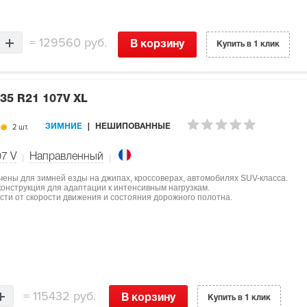
=
129560 руб.
В корзину
Купить в 1 клик
35 R21 107V XL
2 шт.
ЗИМНИЕ
НЕШИПОВАННЫЕ
07
V
Направленный
начены для зимней езды на джипах, кроссоверах, автомобилях SUV-класса.
конструкция для адаптации к интенсивным нагрузкам.
сти от скорости движения и состояния дорожного полотна.
=
115432 руб.
В корзину
Купить в 1 клик