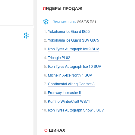
ЛИДЕРЫ ПРОДАЖ
Зимние шины
295/35 R21
Yokohama Ice Guard IG55
Yokohama Ice Guard SUV G075
Ikon Tyres Autograph Ice 9 SUV
Triangle PL02
Ikon Tyres Autograph Ice 10 SUV
Michelin X-Ice North 4 SUV
Continental Viking Contact 8
Fronway Icemaster II
Kumho WinterCraft WS71
Ikon Tyres Autograph Snow 5 SUV
О ШИНАХ