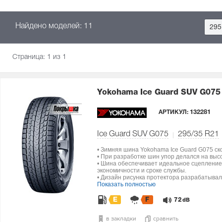
Найдено моделей: 11
295
Страница:
1
из 1
Yokohama Ice Guard SUV G07
АРТИКУЛ:
132281
Ice Guard SUV G075
295/35 R21
• Зимняя шина Yokohama Ice Guard G075 ск
• При разработке шин упор делался на выс
• Шина обеспечивает идеальное сцепление 
экономичности и сроке службы.
• Дизайн рисунка протектора разрабатыва
Показать полностью
E
F
72
dB
в закладки
сравнить