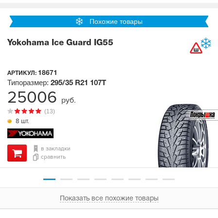
Похожие товары
Yokohama Ice Guard IG55
18671
АРТИКУЛ:
Типоразмер:
295/35 R21
107T
25006
руб.
(13)
8 шт.
в закладки
сравнить
Показать все похожие товары