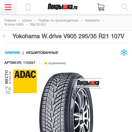
Главная
Шины
Подбор по производителю
Yokohama
W.drive V905
295/35 R21
Yokohama W.drive V905
295/35 R21 107V
ЗИМНИЕ
НЕШИПОВАННЫЕ
АРТИКУЛ: 110287
ограничено
МЕСТО
в тесте
#2