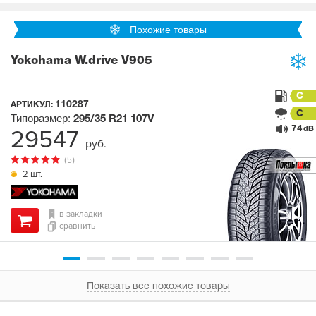
Похожие товары
Yokohama W.drive V905
C
110287
АРТИКУЛ:
C
Типоразмер:
295/35 R21
107V
74
29547
dB
руб.
(5)
2 шт.
в закладки
сравнить
Показать все похожие товары