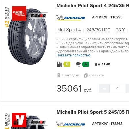
Michelin Pilot Sport 4
245/35 
МЕСТО
в тесте
АРТИКУЛ:
110295
#1
Pilot Sport 4
245/35 R20
95
Y
• Шины сертифицированы на территории Р
• Шина для улучшенных, или скоростных в
• Повышенная управляемость как на мокром
• Дополнительный слой из арамидно-нейлон
Показать полностью
C
A
71
dB
в закладки
сравнить
35061
4
руб.
Michelin Pilot Sport 5
245/35 
МЕСТО
в тесте
АРТИКУЛ:
178868