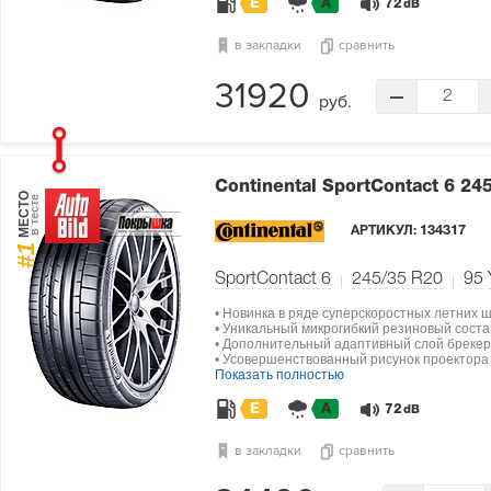
E
A
72
dB
в закладки
сравнить
31920
2
руб.
Continental SportContact 6
245
МЕСТО
в тесте
АРТИКУЛ:
134317
#1
SportContact 6
245/35 R20
95
• Новинка в ряде суперскоростных летних ш
• Уникальный микрогибкий резиновый состав
• Дополнительный адаптивный слой брекера
• Усовершенствованный рисунок проектор
Показать полностью
E
A
72
dB
в закладки
сравнить