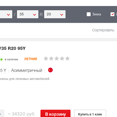
Зима
/
R
35
20
Сортировать:
/35 R20 95Y
в наличии
ЛЕТНИЕ
95
Y
Асимметричный
начены для легковых автомобилей.
=
34320 руб.
В корзину
Купить в 1 клик