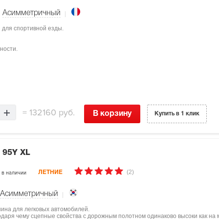
Асимметричный
ы для спортивной езды.
ности.
=
132160 руб.
В корзину
Купить в 1 клик
 95Y XL
(2)
в наличии
ЛЕТНИЕ
Асимметричный
шина для легковых автомобилей.
одаря чему сцепные свойства с дорожным полотном одинаково высоки как на м