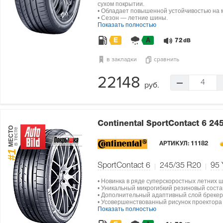
сухом покрытии.
• Обладает повышенной устойчивостью на 
• Сезон — летние шины.
Показать полностью
E
A
72
dB
в закладки
сравнить
22148
4
руб.
Continental SportContact 6
245
МЕСТО
в тесте
АРТИКУЛ:
11182
#1
SportContact 6
245/35 R20
95
• Новинка в ряде суперскоростных летних ш
• Уникальный микрогибкий резиновый состав
• Дополнительный адаптивный слой брекера
• Усовершенствованный рисунок проектор
Показать полностью