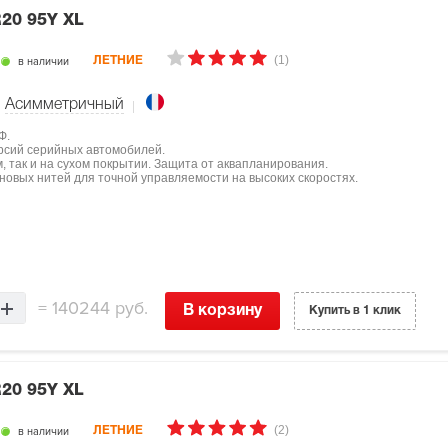
R20 95Y XL
(1)
в наличии
ЛЕТНИЕ
Асимметричный
Ф.
ерсий серийных автомобилей.
, так и на сухом покрытии. Защита от аквапланирования.
овых нитей для точной управляемости на высоких скоростях.
=
140244 руб.
В корзину
Купить в 1 клик
R20 95Y XL
(2)
в наличии
ЛЕТНИЕ