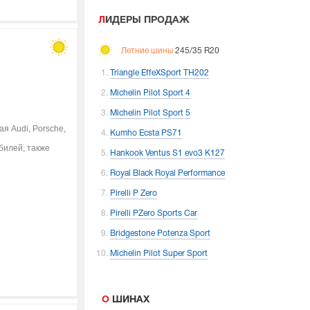
ЛИДЕРЫ ПРОДАЖ
Летние шины
245/35 R20
Triangle EffeXSport TH202
Michelin Pilot Sport 4
Michelin Pilot Sport 5
я Audi, Porsche,
Kumho Ecsta PS71
билей, также
Hankook Ventus S1 evo3 K127
Royal Black Royal Performance
Pirelli P Zero
Pirelli PZero Sports Car
Bridgestone Potenza Sport
Michelin Pilot Super Sport
О ШИНАХ