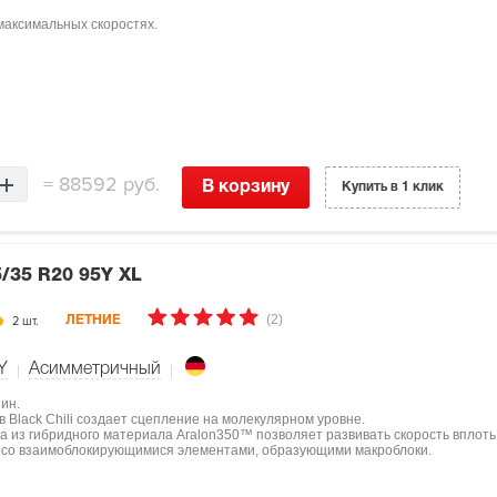
максимальных скоростях.
=
88592 руб.
В корзину
Купить в 1 клик
/35 R20 95Y XL
(2)
2 шт.
ЛЕТНИЕ
Y
Асимметричный
ин.
 Black Chili создает сцепление на молекулярном уровне.
 из гибридного материала Aralon350™ позволяет развивать скорость вплоть д
а со взаимоблокирующимися элементами, образующими макроблоки.