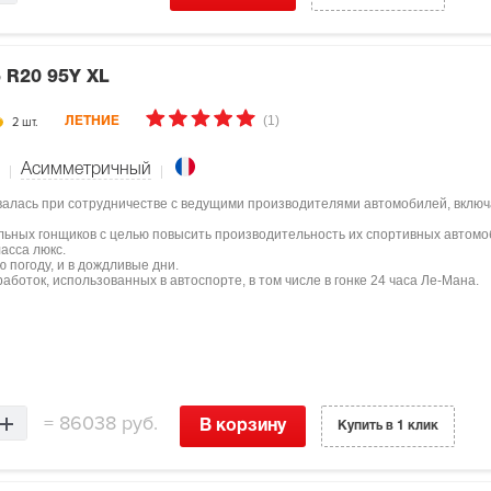
 R20 95Y XL
(1)
2 шт.
ЛЕТНИЕ
Асимметричный
здавалась при сотрудничестве с ведущими производителями автомобилей, включа
ьных гонщиков с целью повысить производительность их спортивных автомо
асса люкс.
ую погоду, и в дождливые дни.
аботок, использованных в автоспорте, в том числе в гонке 24 часа Ле-Мана.
=
86038 руб.
В корзину
Купить в 1 клик