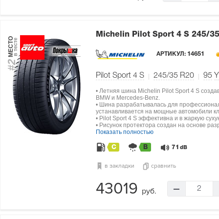
Michelin Pilot Sport 4 S
245/35
МЕСТО
в тесте
АРТИКУЛ:
14651
#2
Pilot Sport 4 S
245/35 R20
95
Y
• Летняя шина Michelin Pilot Sport 4 S со
BMW и Mercedes-Benz.
• Шина разрабатывалась для профессионал
устанавливается на мощные автомобили кл
• Pilot Sport 4 S эффективна и в жаркую сух
• Рисунок протектора создан на основе разр
Показать полностью
C
B
71
dB
в закладки
сравнить
43019
2
руб.