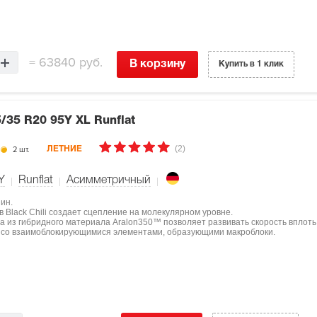
=
63840 руб.
В корзину
Купить в 1 клик
/35 R20 95Y XL Runflat
(2)
2 шт.
ЛЕТНИЕ
Y
Runflat
Асимметричный
ин.
 Black Chili создает сцепление на молекулярном уровне.
 из гибридного материала Aralon350™ позволяет развивать скорость вплоть д
а со взаимоблокирующимися элементами, образующими макроблоки.