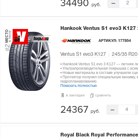
34490
2
руб.
Hankook Ventus S1 evo3 K127
МЕСТО
в тесте
АРТИКУЛ:
177854
#2
Ventus S1 evo3 K127
245/35 R20
• Hankook Ventus S1 evo 3 K127 — летняя 
• Ультрапроизводительная покрышка с аси
• Новые материалы в составе улучшили сц
• Протектор получил специальную канавку,
гидропланированию.
Показать полностью
в закладки
сравнить
24367
4
руб.
Royal Black Royal Performanc