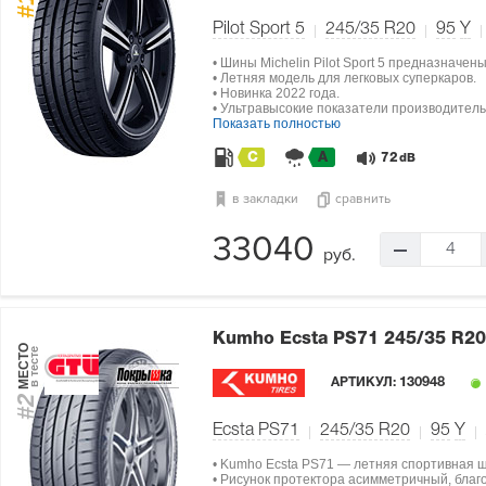
#1
Pilot Sport 5
245/35 R20
95
Y
• Шины Michelin Pilot Sport 5 предназначен
• Летняя модель для легковых суперкаров.
• Новинка 2022 года.
• Ультравысокие показатели производитель
Показать полностью
C
A
72
dB
в закладки
сравнить
33040
4
руб.
Kumho Ecsta PS71
245/35 R20
МЕСТО
в тесте
АРТИКУЛ:
130948
#2
Ecsta PS71
245/35 R20
95
Y
• Kumho Ecsta PS71 — летняя спортивная 
• Рисунок протектора асимметричный, благ