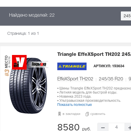
Найдено моделей: 22
245
Страница:
1
из 1
Triangle EffeXSport TH202
245
МЕСТО
в тесте
АРТИКУЛ:
193634
#3
EffeXSport TH202
245/35 R20
• Шины Triangle EffeXSport TH202 предназ
• Летняя модель для быстрой езды.
• Новинка 2023 года.
• Ультравысокая производительность.
Показать полностью
в закладки
сравнить
8580
4
руб.