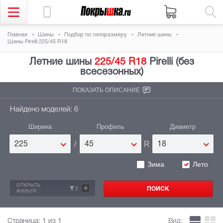
Главная
Шины
Подбор по типоразмеру
Летние шины
Шины Pirelli 225/45 R18
Летние шины
225/45 R18
Pirelli (без
всесезонных)
ПОКАЗАТЬ ОПИСАНИЕ
Найдено моделей: 6
Ширина
Профиль
Диаметр
/
R
225
45
18
Зима
Лето
ОТКРЫТЬ
+
2
ФИЛЬТР
Страница:
1
из 1
Вид: