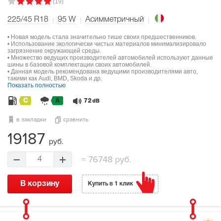
(19)
225/45 R18
95
W
Асимметричный
• Новая модель стала значительно тише своих предшественников.
• Использование экологически чистых материалов минимализировало
загрязнение окружающей среды.
• Множество ведущих производителей автомобилей используют данные
шины в базовой комплектации своих автомобилей.
• Данная модель рекомендована ведущими производителями авто,
такими как Audi, BMD, Skoda и др.
Показать полностью
C
A
72
dB
в закладки
сравнить
19187
руб.
=
76748 руб.
4
В корзину
Купить в 1 клик