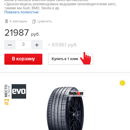
шины в базовой комплектации своих автомобилей.
• Данная модель рекомендована ведущими производителями авто,
такими как Audi, BMD, Skoda и др.
Показать полностью
в закладки
сравнить
21987
руб.
=
65961 руб.
3
В корзину
Купить в 1 клик
МЕСТО
в тесте
#1