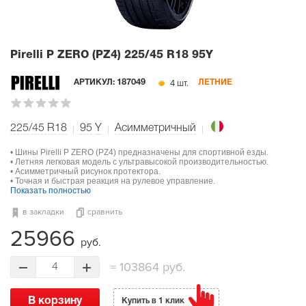
Pirelli P ZERO (PZ4)
225/45 R18 95Y
4 шт.
АРТИКУЛ:
187049
ЛЕТНИЕ
225/45 R18
95
Y
Асимметричный
• Шины Pirelli P ZERO (PZ4) предназначены для спортивной езды.
• Летняя легковая модель с ультравысокой производительностью.
• Асимметричный рисунок протектора.
• Точная и быстрая реакция на рулевое управление.
Показать полностью
в закладки
сравнить
25966
руб.
=
103864 руб.
4
В корзину
Купить в 1 клик