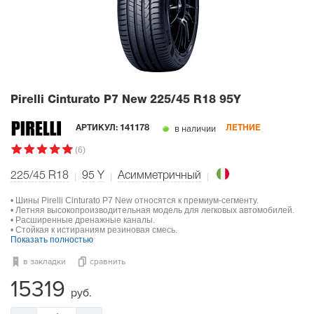
Pirelli Cinturato P7 New
225/45 R18 95Y
в наличии
АРТИКУЛ:
141178
ЛЕТНИЕ
(6)
225/45 R18
95
Y
Асимметричный
• Шины Pirelli Cinturato P7 New относятся к премиум-сегменту.
• Летняя высокопроизводительная модель для легковых автомобилей.
• Расширенные дренажные каналы.
• Стойкая к истираниям резиновая смесь.
Показать полностью
в закладки
сравнить
15319
руб.