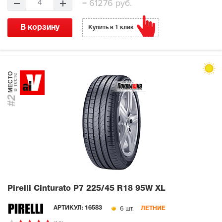
=
61276 руб.
4
В корзину
Купить в 1 клик
МЕСТО
в тесте
#2
Pirelli Cinturato P7
225/45 R18 95W XL
6 шт.
АРТИКУЛ:
16583
ЛЕТНИЕ