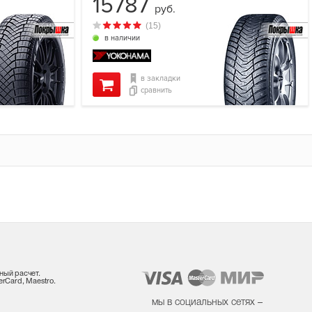
15787
руб.
(15)
в наличии
в закладки
сравнить
ный расчет.
rCard, Maestro.
мы в социальных сетях –