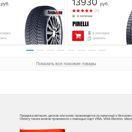
6
13930
руб.
руб.
(7)
в наличии
акладки
в закладки
внить
сравнить
Показать все похожие товары
Продажа автошин, дисков или колес производится за наличный и безналич
Оплату также можно произвести с помощью карт VISA, VISA-Electron, Maste