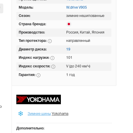
Модель:
W.drive V905
Сезон:
зимние нешипованные
Страна бренда:
Производство:
Россия, Китай, Япония
Тип протектора:
направленный
Диаметр диска:
19
Индекс нагрузки:
101
Индекс скорости:
V (до 240 км/ч)
Гарантия:
1 год
о
Зимние шины
Yokohama
Дополнительно: