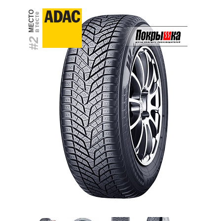
МЕСТО
в тесте
#2