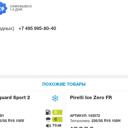
САМОВЫВОЗ
1-2 ДНЯ
ходных)
+7 495
995-80-40
ПОХОЖИЕ ТОВАРЫ
uard Sport 2
Pirelli Ice Zero FR
C
81
АРТИКУЛ:
143572
C
Типоразмер:
5/55 R19
105V
235/55 R19
105H
70
dB