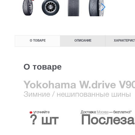
О ТОВАРЕ
ОПИСАНИЕ
ХАРАКТЕРИС
О товаре
Yokohama W.drive V90
Зимние
/ нешипованные шины
уточняйте
Доставка:
Москва
—
бесплатно!
*
? шт
Послеза