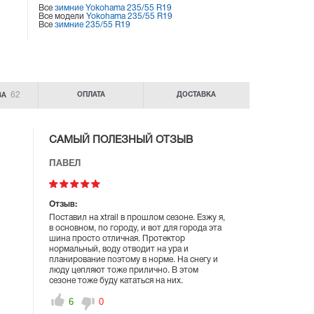
Все
зимние Yokohama 235/55 R19
Все модели
Yokohama 235/55 R19
Все
зимние 235/55 R19
62
ОПЛАТА
ДОСТАВКА
ВА
САМЫЙ ПОЛЕЗНЫЙ ОТЗЫВ
ПАВЕЛ
Отзыв:
Поставил на xtrail в прошлом сезоне. Езжу я,
в основном, по городу, и вот для города эта
шина просто отличная. Протектор
нормальный, воду отводит на ура и
планирование поэтому в норме. На снегу и
люду цепляют тоже прилично. В этом
сезоне тоже буду кататься на них.
6
0