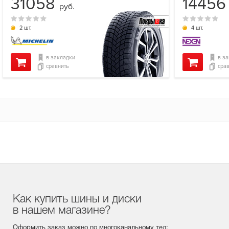
31058
1445
руб.
2 шт.
4 шт.
в закладки
в з
сравнить
сра
Как купить шины и диски
в нашем магазине?
Оформить заказ можно по многоканальному тел: