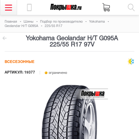
Главная
Шины
Подбор по производителю
Yokohama
Geolandar H/T G095A
225/55 R17
Yokohama Geolandar H/T G095A
225/55 R17 97V
ВСЕСЕЗОННЫЕ
АРТИКУЛ: 19377
ограничено