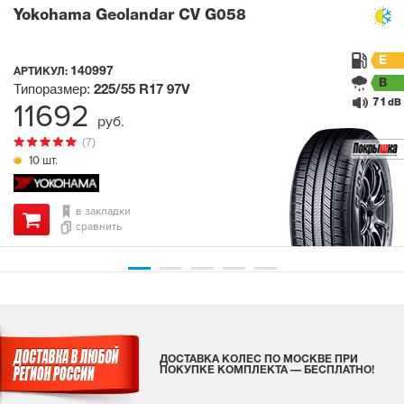
Yokohama Geolandar CV G058
E
140997
АРТИКУЛ:
B
Типоразмер:
225/55 R17
97V
71
11692
dB
руб.
(7)
10 шт.
в закладки
сравнить
ДОСТАВКА КОЛЕС ПО МОСКВЕ ПРИ
ПОКУПКЕ КОМПЛЕКТА — БЕСПЛАТНО!