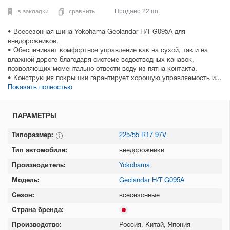
в закладки
сравнить
Продано 22 шт.
• Всесезонная шина Yokohama Geolandar H/T G095A для
внедорожников.
• Обеспечивает комфортное управление как на сухой, так и на
влажной дороге благодаря системе водоотводных канавок,
позволяющих моментально отвести воду из пятна контакта.
• Конструкция покрышки гарантирует хорошую управляемость и...
Показать полностью
ПАРАМЕТРЫ
Типоразмер:
225/55 R17 97V
Тип автомобиля:
внедорожники
Производитель:
Yokohama
Модель:
Geolandar H/T G095A
Сезон:
всесезонные
Страна бренда:
Производство:
Россия, Китай, Япония