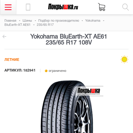
Главная
Шины
Подбор по производителю
Yokohama
BluEarth-XT AE61
235/65 R17
Yokohama BluEarth-XT AE61
235/65 R17 108V
ЛЕТНИЕ
АРТИКУЛ: 182941
ограничено