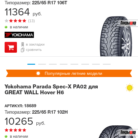
Типоразмер:
225/65 R17
106T
11364
руб.
(13)
в наличии
в закладки
сравнить
Популярные летние модели
Yokohama Parada Spec-X PA02 для
GREAT WALL Hover H6
18689
АРТИКУЛ:
Типоразмер:
225/65 R17
102H
10265
руб.
в наличии