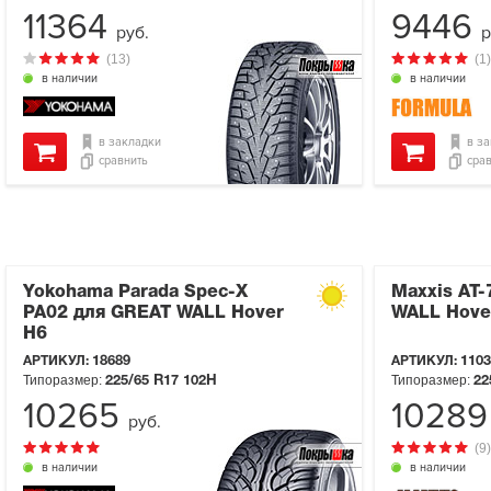
11364
9446
руб.
р
(13)
(1)
в наличии
в наличии
в закладки
в з
сравнить
сра
Yokohama Parada Spec-X
Maxxis AT
PA02 для GREAT WALL Hover
WALL Hove
H6
АРТИКУЛ:
18689
АРТИКУЛ:
1103
Типоразмер:
Типоразмер:
225/65 R17
102H
22
10265
1028
руб.
(9)
в наличии
в наличии