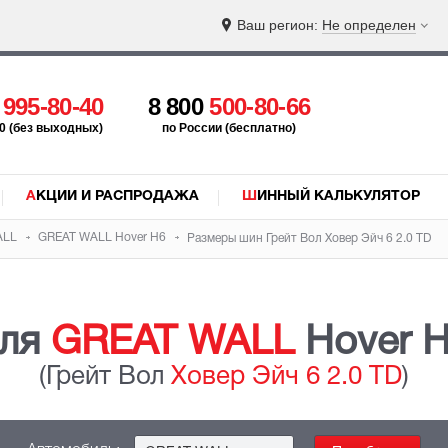
Ваш регион:
Не определен
5
995-80-40
8 800
500-80-66
:00 (без выходных)
по России (бесплатно)
АКЦИИ И РАСПРОДАЖА
ШИННЫЙ КАЛЬКУЛЯТОР
ALL
GREAT WALL
Hover H6
Размеры шин Грейт Вол Ховер Эйч 6
2.0 TD
ля
GREAT WALL
Hover H
(Грейт Вол
Ховер Эйч 6 2.0 TD
)