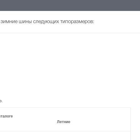
и зимние шины
следующих типоразмеров
:
р.
аталоге
Летние