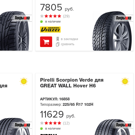
7805
руб.
(29)
в наличии
в закладки
сравнить
Pirelli Scorpion Verde для
для
GREAT WALL Hover H6
АРТИКУЛ:
16858
Типоразмер:
225/65 R17
102H
11629
руб.
(12)
в наличии