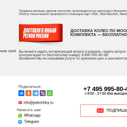
Продажа автошин, дисков или колес производится за наличный и безналич
Оплату также можно произвести с помощью карт VISA, VISA-Electron, Maste
ДОСТАВКА КОЛЕС ПО МОС
КОМПЛЕКТА — БЕСПЛАТНО
рмив свой
Вы можете задать интересующий вопрос
в разделе «
задать вопрос
консультацию
по бесплатному номеру: 8 800 500-80-66.
Внимание! Мы не оказываем услуги по хранению шин и шиномонта
Поделиться:
+7 495 995-80-
c 9:00 - 21:00 (без выходн
info@pokrishka.ru
Написать нам:
ПОДПИШИ
Whatsapp
Telegram