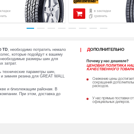
акладки
в закладки
внить
сравнить
, необходимо потратить немало
ДОПОЛНИТЕЛЬНО
0 TD
колес, которые подойдут к вашему
и необходимые размеры шин для
Почему у нас дешевле?
х затрат.
ЦЕНОВАЯ ПОЛИТИКА НА
КАЧЕСТВЕННОГО ТОВАРА
ь технические параметры шин,
яя и зимняя резина для GREAT WALL
Снижение цены достигает
сокращения дополнитель
расходов.
кве и близлежащим районам. В
компании. При этом, доставка до
У нас прямые поставки от
официальных дилеров.