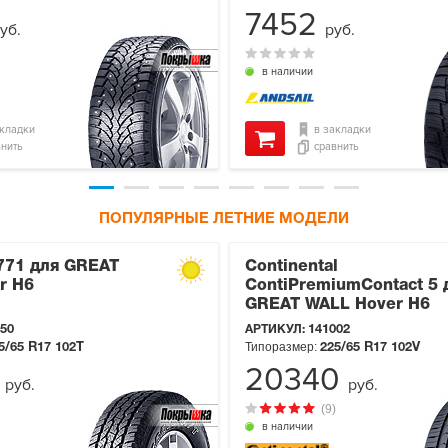
7452
уб.
руб.
в наличии
акладки
в закладки
внить
сравнить
ПОПУЛЯРНЫЕ ЛЕТНИЕ МОДЕЛИ
-771 для GREAT
Continental
r H6
ContiPremiumContact 5 
GREAT WALL Hover H6
50
АРТИКУЛ:
141002
Типоразмер:
5/65 R17
102T
225/65 R17
102V
9
20340
руб.
руб.
(9)
в наличии