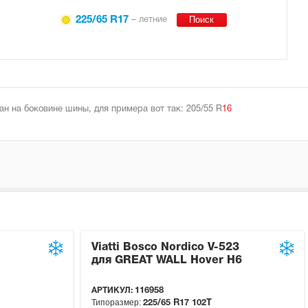
225/65 R17
– летние
н на боковине шины, для примера вот так: 205/55 R
16
Viatti Bosco Nordico V-523
для GREAT WALL Hover H6
АРТИКУЛ:
116958
Типоразмер:
225/65 R17
102T