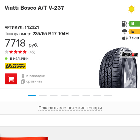
Viatti Bosco A/T V-237
B
112321
АРТИКУЛ:
E
Типоразмер:
235/65 R17
104H
71
7718
dB
руб.
(45)
в наличии
в закладки
сравнить
Показать все похожие товары