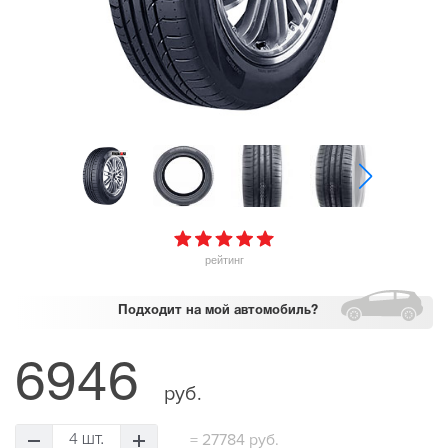
рейтинг
Подходит
на мой автомобиль?
6946
руб.
=
27784 руб.
4 шт.