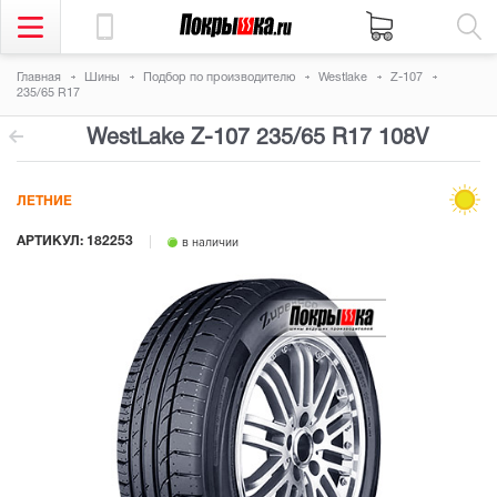
Главная
Шины
Подбор по производителю
Westlake
Z-107
235/65 R17
WestLake Z-107
235/65 R17 108V
ЛЕТНИЕ
АРТИКУЛ: 182253
в наличии