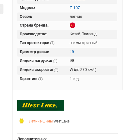
Модель:
Z-107
Сезон:
летние
Страна бренда:
Производство:
Китай, Таиланд
Тип протектора:
асимметричный
Диаметр диска:
19
Индекс нагрузки:
99
Индекс скорости:
W (до 270 км/ч)
Гарантия:
1 год
Летние шины
WestLake
Дополнительно: