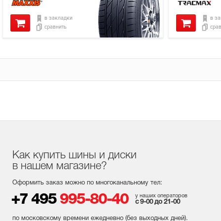
в закладки
в з
сравнить
сра
Как купить шины и диски
в нашем магазине?
Оформить заказ можно по многоканальному тел:
+7 495
995-80-40
у наших операторов
с 9-00 до 21-00
по московскому времени ежедневно (без выходных
дней
).