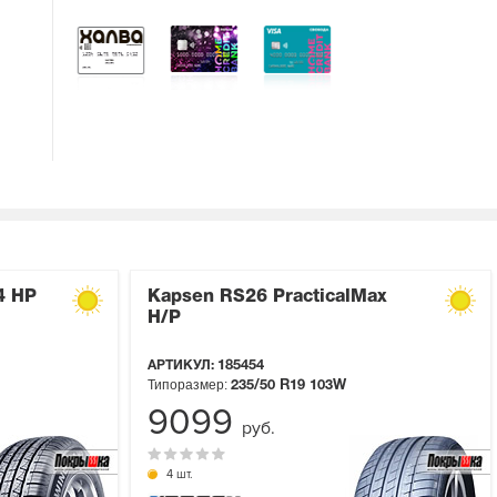
4 HP
Kapsen RS26 PracticalMax
H/P
АРТИКУЛ:
185454
Типоразмер:
235/50 R19
103W
9099
руб.
4 шт.