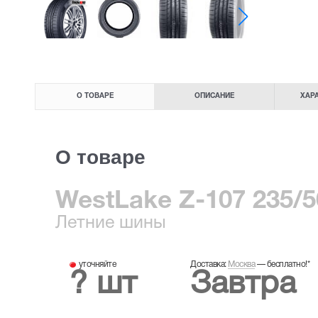
О ТОВАРЕ
ОПИСАНИЕ
ХАР
О товаре
WestLake Z-107 235/5
Летние
шины
уточняйте
Доставка:
Москва
—
бесплатно!
*
? шт
Завтра