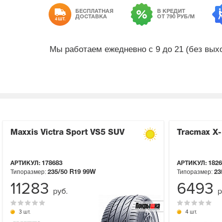
БЕСПЛАТНАЯ
В КРЕДИТ
ДОСТАВКА
ОТ 790 РУБ/М
4 ШТ.
Мы работаем ежедневно с 9 до 21 (без вы
Maxxis Victra Sport VS5 SUV
Tracmax X-
АРТИКУЛ:
178683
АРТИКУЛ:
1826
Типоразмер:
Типоразмер:
235/50 R19
99W
23
11283
6493
руб.
р
3 шт.
4 шт.