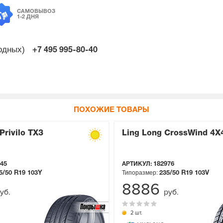
САМОВЫВОЗ
1-2 ДНЯ
ходных)
+7 495
995-80-40
ПОХОЖИЕ ТОВАРЫ
Privilo TX3
Ling Long CrossWind 4X
45
АРТИКУЛ:
182976
Типоразмер:
5/50 R19
103Y
235/50 R19
103V
8886
уб.
руб.
2 шт.