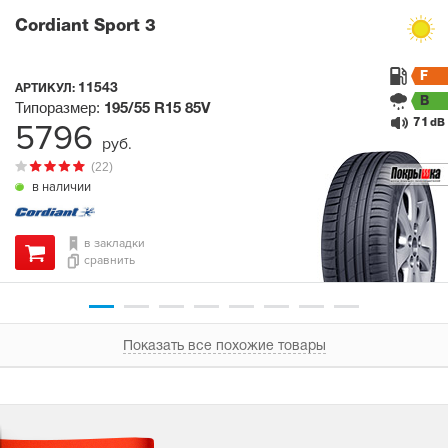
Cordiant Sport 3
F
11543
АРТИКУЛ:
B
Типоразмер:
195/55 R15
85V
71
5796
dB
руб.
(22)
в наличии
в закладки
сравнить
Показать все похожие товары