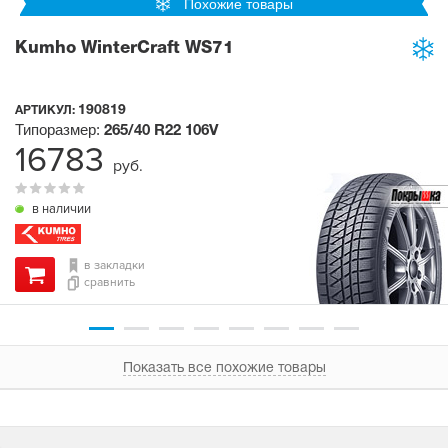
Похожие товары
Kumho WinterCraft WS71
190819
АРТИКУЛ:
Типоразмер:
265/40 R22
106V
16783
руб.
в наличии
в закладки
сравнить
Показать все похожие товары