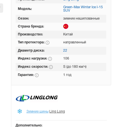
Green-Max Winter Ice I-15
Модель:
SUV
Сезон:
зимние нешипованные
Страна бренда:
Производство:
Китай
Тип протектора:
направленный
Диаметр диска:
22
Индекс нагрузки:
106
Индекс скорости:
S (до 180 км/ч)
Гарантия:
1 год
Зимние шины
Ling Long
Дополнительно: