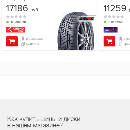
17186
11259
руб.
в наличии
в наличии
в закладки
в з
сравнить
сра
Как купить шины и диски
в нашем магазине?