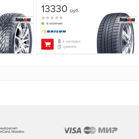
13330
руб.
в наличии
в закладки
сравнить
ный расчет.
rCard, Maestro.