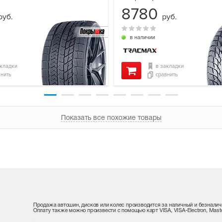
8780
руб.
руб.
в наличии
акладки
в закладки
внить
сравнить
Показать все похожие товары
Продажа автошин, дисков или колес производится за наличный и безналич
Оплату также можно произвести с помощью карт VISA, VISA-Electron, Maste