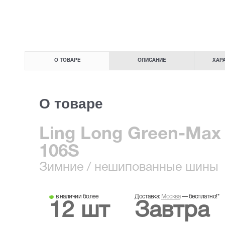
О ТОВАРЕ
ОПИСАНИЕ
ХАР
О товаре
Ling Long Green-Max W
106S
Зимние
/ нешипованные шины
в наличии более
Доставка:
Москва
—
бесплатно!
*
12 шт
Завтра