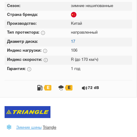
Сезон:
зимние нешипованные
Страна бренда:
Производство:
Китай
Тип протектора:
направленный
Диаметр диска:
17
Индекс нагрузки:
106
Индекс скорости:
R (до 170 км/ч)
Гарантия:
1 год
E
E
72 dB
Зимние шины
Triangle