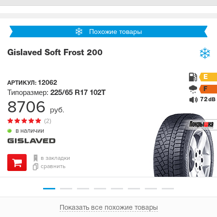
Похожие товары
Gislaved Soft Frost 200
E
12062
АРТИКУЛ:
F
Типоразмер:
225/65 R17
102T
72
8706
dB
руб.
(2)
в наличии
в закладки
сравнить
Показать все похожие товары