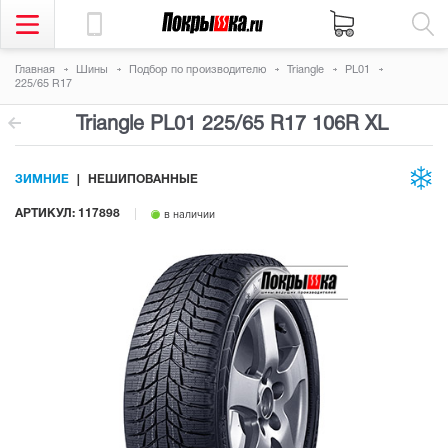
Главная
Шины
Подбор по производителю
Triangle
PL01
225/65 R17
Triangle PL01
225/65 R17 106R
XL
ЗИМНИЕ
НЕШИПОВАННЫЕ
АРТИКУЛ: 117898
в наличии