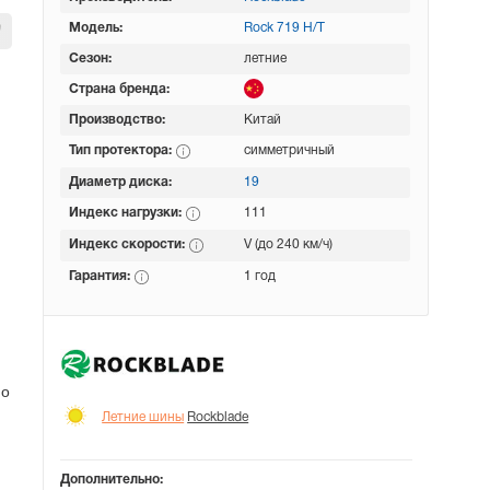
Модель:
Rock 719 H/T
Сезон:
летние
Страна бренда:
Производство:
Китай
Тип протектора:
симметричный
Диаметр диска:
19
Индекс нагрузки:
111
Индекс скорости:
V (до 240 км/ч)
Гарантия:
1 год
но
Летние шины
Rockblade
Дополнительно: