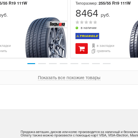
Типоразмер:
5/55 R19
111W
255/55 R19
111W
8464
руб.
руб.
в наличии
акладки
в закладки
внить
сравнить
Показать все похожие товары
Продажа автошин, дисков или колес производится за наличный и безналич
Оплату также можно произвести с помощью карт VISA, VISA-Electron, Maste