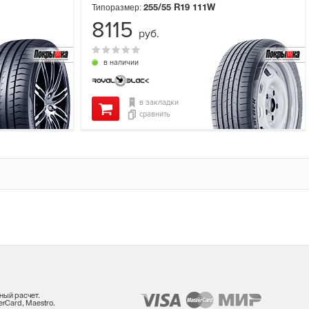
Типоразмер:
255/55 R19
111W
8115
руб.
в наличии
в закладки
сравнить
ный расчет.
rCard, Maestro.