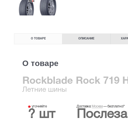
О ТОВАРЕ
ОПИСАНИЕ
ХАР
О товаре
Rockblade Rock 719 H
Летние
шины
уточняйте
Доставка:
Москва
—
бесплатно!
*
? шт
Послеза