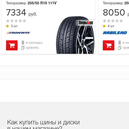
Типоразмер:
Типоразмер:
255/55 R19
111V
25
7334
8050
руб.
3 шт.
4 шт.
в закладки
в з
сравнить
сра
Как купить шины и диски