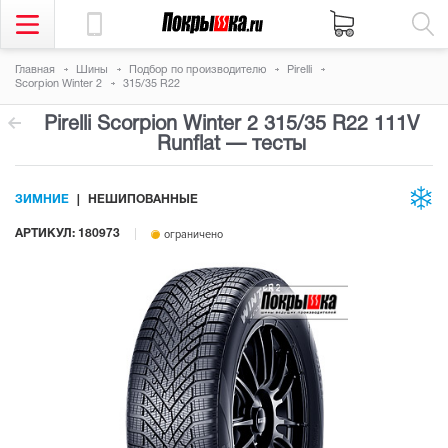
Главная
Шины
Подбор по производителю
Pirelli
Scorpion Winter 2
315/35 R22
Pirelli Scorpion Winter 2
315/35 R22 111V
Runflat
— тесты
ЗИМНИЕ
НЕШИПОВАННЫЕ
АРТИКУЛ: 180973
ограничено