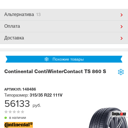
Альтернатива
13
Оплата
Доставка
Похожие товары
Continental ContiWinterContact TS 860 S
148486
АРТИКУЛ:
Типоразмер:
315/35 R22
111V
56133
руб.
в наличии