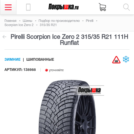
Главная
Шины
Подбор по производителю
Pirelli
Scorpion Ice Zero 2
315/35 R21
Pirelli Scorpion Ice Zero 2
315/35 R21 111H
Runflat
ЗИМНИЕ
ШИПОВАННЫЕ
АРТИКУЛ: 138988
уточняйте