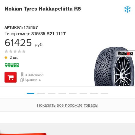
Nokian Tyres Hakkapeliitta R5
178187
АРТИКУЛ:
Типоразмер:
315/35 R21
111T
61425
руб.
2 шт.
в закладки
сравнить
Показать все похожие товары