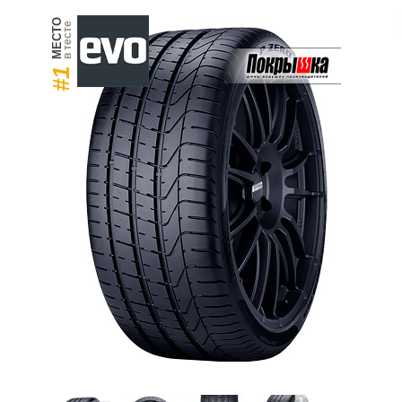
МЕСТО
в тесте
#1