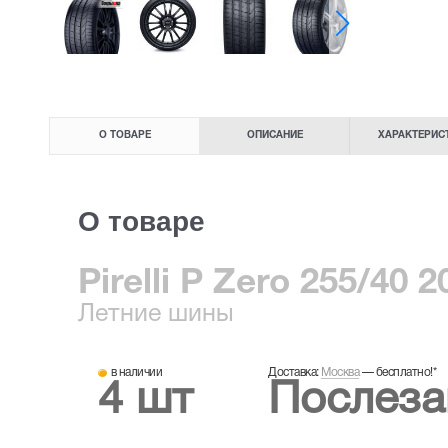
О ТОВАРЕ
ОПИСАНИЕ
ХАРАКТЕРИС
О товаре
Pirelli P Zero 255/40 
Летние
шины
в наличии
Доставка:
Москва
—
бесплатно!
*
4 шт
Послеза