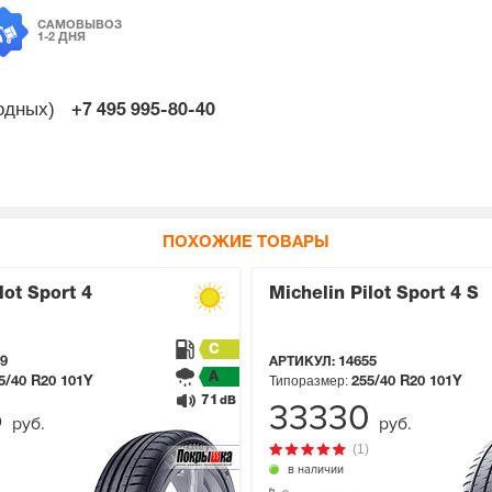
САМОВЫВОЗ
1-2 ДНЯ
ходных)
+7 495
995-80-40
ПОХОЖИЕ ТОВАРЫ
lot Sport 4
Michelin Pilot Sport 4 S
C
9
АРТИКУЛ:
14655
A
Типоразмер:
5/40 R20
101Y
255/40 R20
101Y
71
dB
5
33330
руб.
руб.
(1)
в наличии