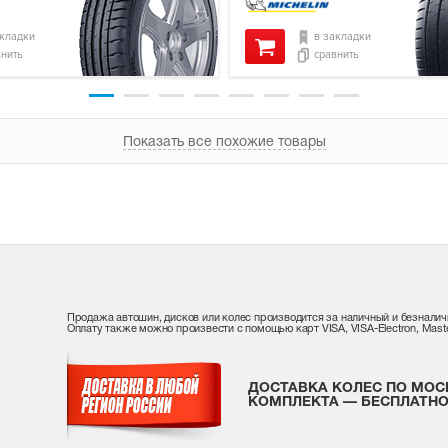
акладки
в закладки
внить
сравнить
Показать все похожие товары
Продажа автошин, дисков или колес производится за наличный и безналич
Оплату также можно произвести с помощью карт VISA, VISA-Electron, Maste
ДОСТАВКА КОЛЕС ПО МОС
КОМПЛЕКТА — БЕСПЛАТНО