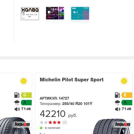
Michelin Pilot Super Sport
C
E
АРТИКУЛ:
14727
A
A
Типоразмер:
255/40 R20
101Y
71
71
dB
dB
42210
руб.
(2)
в наличии