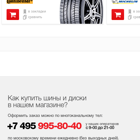
в закладки
в з
сравнить
сра
Как купить шины и диски
в нашем магазине?
Оформить заказ можно по многоканальному тел:
+7 495
995-80-40
у наших операторов
с 9-00 до 21-00
по московскому времени ежедневно (без выходных
дней
).