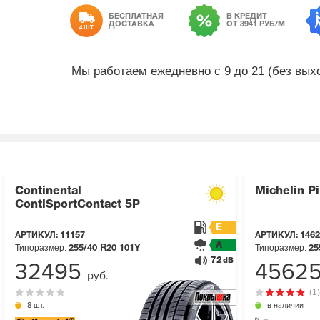
БЕСПЛАТНАЯ
В КРЕДИТ
ДОСТАВКА
ОТ 3941 РУБ/М
4 ШТ.
Мы работаем ежедневно с 9 до 21 (без вы
Continental
Michelin Pi
ContiSportContact 5P
E
АРТИКУЛ:
11157
АРТИКУЛ:
1462
A
Типоразмер:
Типоразмер:
255/40 R20
101Y
25
72
dB
32495
4562
руб.
(1)
8 шт.
в наличии