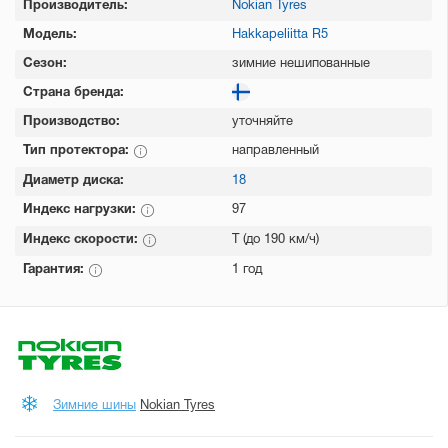
Производитель:
Nokian Tyres
Модель:
Hakkapeliitta R5
Сезон:
зимние нешипованные
Страна бренда:
Производство:
уточняйте
Тип протектора:
направленный
Диаметр диска:
18
Индекс нагрузки:
97
Индекс скорости:
T (до 190 км/ч)
Гарантия:
1 год
Зимние шины
Nokian Tyres