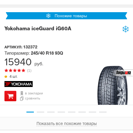
Похожие товары
Yokohama iceGuard iG60A
132372
АРТИКУЛ:
Типоразмер:
245/40 R18
93Q
15940
руб.
(1)
4 шт.
в закладки
сравнить
Показать все похожие товары