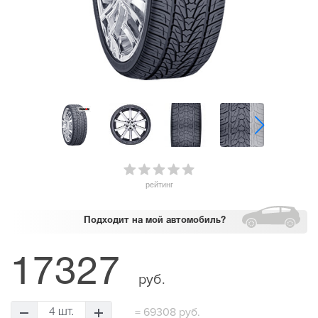
рейтинг
Подходит
на мой автомобиль?
17327
руб.
=
69308 руб.
4 шт.