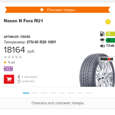
Похожие товары
Nexen N Fera RU1
C
15045
АРТИКУЛ:
A
Типоразмер:
275/40 R20
106Y
73
18164
dB
руб.
5 шт.
в закладки
сравнить
Показать все похожие товары