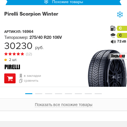
Похожие товары
Pirelli Scorpion Winter
C
16964
АРТИКУЛ:
C
Типоразмер:
275/40 R20
106V
72
30230
dB
руб.
(12)
2 шт.
в закладки
сравнить
Показать все похожие товары