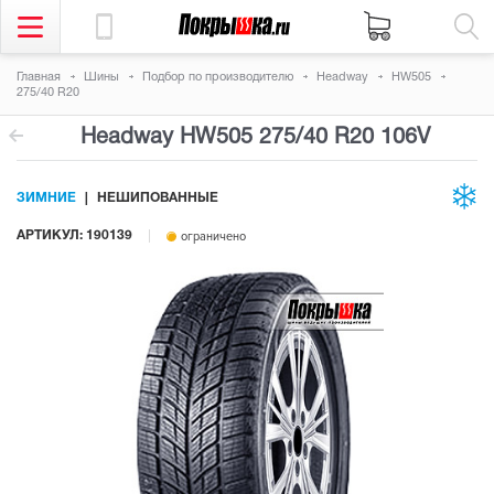
Главная
Шины
Подбор по производителю
Headway
HW505
275/40 R20
Headway HW505
275/40 R20 106V
ЗИМНИЕ
НЕШИПОВАННЫЕ
АРТИКУЛ: 190139
ограничено