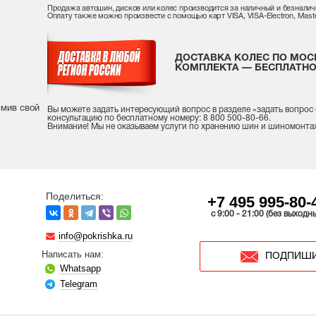
Продажа автошин, дисков или колес производится за наличный и безналич
Оплату также можно произвести с помощью карт VISA, VISA-Electron, Maste
ДОСТАВКА КОЛЕС ПО МОС
КОМПЛЕКТА — БЕСПЛАТНО
рмив свой
Вы можете задать интересующий вопрос
в разделе «
задать вопрос
консультацию
по бесплатному номеру: 8 800 500-80-66.
Внимание! Мы не оказываем услуги по хранению шин и шиномонта
Поделиться:
+7 495 995-80-
c 9:00 - 21:00 (без выходн
info@pokrishka.ru
Написать нам:
ПОДПИШИ
Whatsapp
Telegram