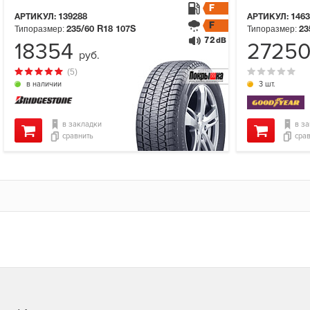
F
АРТИКУЛ:
139288
АРТИКУЛ:
1463
F
Типоразмер:
Типоразмер:
235/60 R18
107S
23
72
dB
18354
2725
руб.
(5)
в наличии
3 шт.
в закладки
в з
сравнить
сра