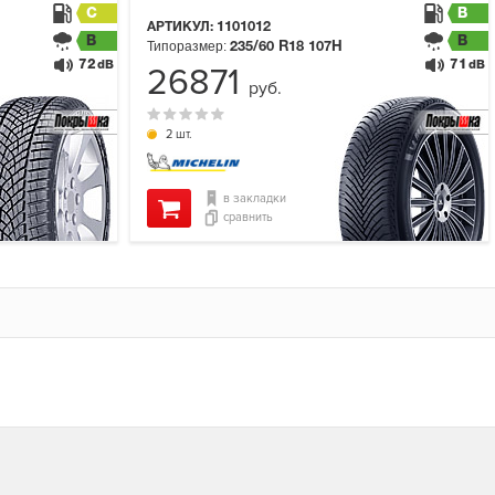
C
B
АРТИКУЛ:
1101012
B
B
Типоразмер:
235/60 R18
107H
72
71
dB
dB
26871
руб.
2 шт.
в закладки
сравнить