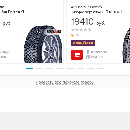
92
АРТИКУЛ:
176628
Типоразмер:
5/60 R18
107T
235/60 R18
107H
0
19410
руб.
руб.
3 шт.
акладки
в закладки
внить
сравнить
Показать все похожие товары