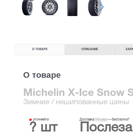
О ТОВАРЕ
ОПИСАНИЕ
ХАР
О товаре
Michelin X-Ice Snow 
Зимние
/ нешипованные шины
уточняйте
Доставка:
Москва
—
бесплатно!
*
? шт
Послеза