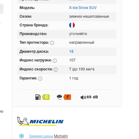
Модель:
X-Ice Snow SUV
Сезон:
зимние нешипованные
е
Страна бренда:
Производство:
уточняйте
Тип протектора:
направленный
Диаметр диска:
18
Индекс нагрузки:
107
Индекс скорости:
T (до 190 км/ч)
Гарантия:
1 год
C
F
69 dB
но
Зимние шины
Michelin