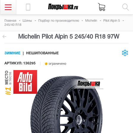
Главная
Шины
Подбор по производителю
Michelin
Pilot Alpin 5
245/40 R18
Michelin Pilot Alpin 5
245/40 R18 97W
ЗИМНИЕ
НЕШИПОВАННЫЕ
АРТИКУЛ: 136295
ограничено
МЕСТО
в тесте
#1