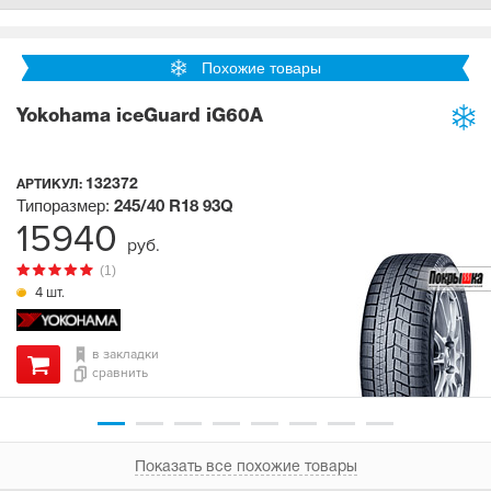
Похожие товары
Yokohama iceGuard iG60A
132372
АРТИКУЛ:
Типоразмер:
245/40 R18
93Q
15940
руб.
(1)
4 шт.
в закладки
сравнить
Показать все похожие товары