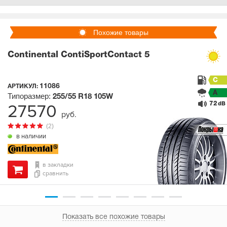
Похожие товары
Continental ContiSportContact 5
C
11086
АРТИКУЛ:
A
Типоразмер:
255/55 R18
105W
72
27570
dB
руб.
(2)
в наличии
в закладки
сравнить
Показать все похожие товары