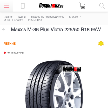
Главная
Шины
Подбор по производителю
Maxxis
M-36 Plus Victra
225/50 R18
Maxxis M-36 Plus Victra
225/50 R18 95W
ЛЕТНИЕ
нет в наличии