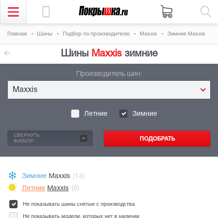
Главная
Шины
Подбор по производителю
Maxxis
Зимние Maxxis
Шины
Maxxis
зимние
Производитель шин:
Maxxis
Летние
Зимние
-
СВЕРНУТЬ
ФИЛЬТР
Зимние
Maxxis
(14)
Летние
Maxxis
(0)
Не показывать шины снятые с производства
Не показывать модели, которых нет в наличии