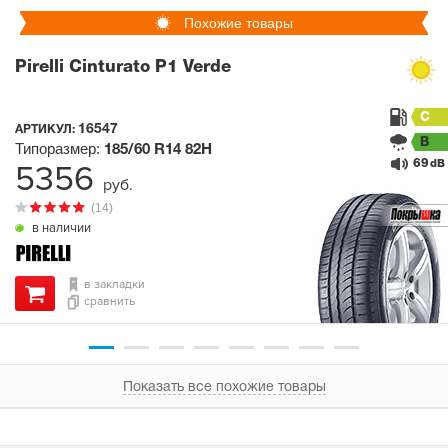
Похожие товары
Pirelli Cinturato P1 Verde
C
16547
АРТИКУЛ:
B
Типоразмер:
185/60 R14
82H
69
5356
dB
руб.
(14)
в наличии
в закладки
сравнить
Показать все похожие товары