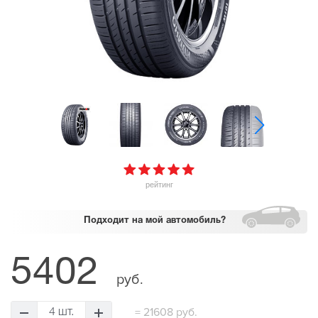
рейтинг
Подходит
на мой автомобиль?
5402
руб.
=
21608 руб.
4 шт.