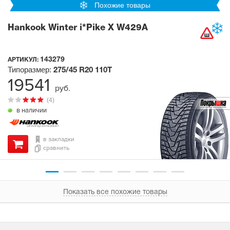
Похожие товары
Hankook Winter i*Pike X W429A
143279
АРТИКУЛ:
Типоразмер:
275/45 R20
110T
19541
руб.
(4)
в наличии
в закладки
сравнить
Показать все похожие товары