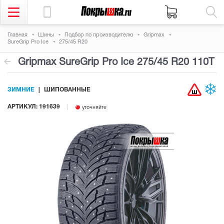
Главная
Шины
Подбор по производителю
Gripmax
SureGrip Pro Ice
275/45 R20
Gripmax SureGrip Pro Ice
275/45 R20 110T
ЗИМНИЕ
ШИПОВАННЫЕ
АРТИКУЛ: 191639
уточняйте