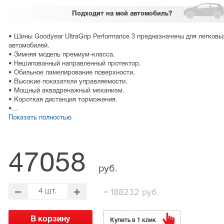
Подходит
на мой автомобиль?
• Шины Goodyear UltraGrip Performance 3 предназначены для легковы
автомобилей.
• Зимняя модель премиум-класса.
• Нешипованный направленный протектор.
• Обильное ламелирование поверхности.
• Высокие показатели управляемости.
• Мощный аквадренажный механизм.
• Короткая дистанция торможения.
•...
Показать полностью
47058
руб.
=
188232 руб.
4 шт.
Купить в 1 клик