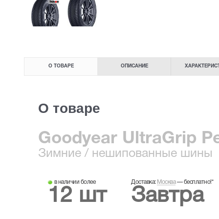
О ТОВАРЕ
ОПИСАНИЕ
ХАРАКТЕРИС
О товаре
Goodyear UltraGrip P
Зимние
/ нешипованные шины
в наличии более
Доставка:
Москва
—
бесплатно!
*
12 шт
Завтра