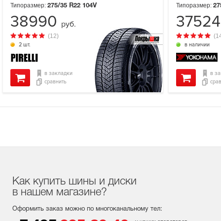
Типоразмер:
Типоразмер:
275/35 R22
104V
27
38990
3752
руб.
(12)
(1
2 шт.
в наличии
в закладки
в з
сравнить
сра
Как купить шины и диски
в нашем магазине?
Оформить заказ можно по многоканальному тел: