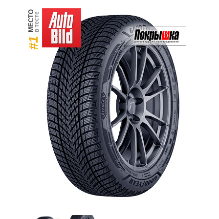
МЕСТО
в тесте
#1