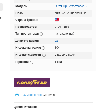
Модель:
UltraGrip Performance 3
Сезон:
зимние нешипованные
х
Страна бренда:
Производство:
уточняйте
Тип протектора:
направленный
Диаметр диска:
22
Индекс нагрузки:
104
Индекс скорости:
V (до 240 км/ч)
Гарантия:
1 год
Зимние шины
Goodyear
Дополнительно: