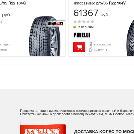
Типоразмер:
5/35 R22
104Q
275/35 R22
104V
4
61367
руб.
руб.
4)
в наличии
акладки
в закладки
внить
сравнить
Продажа автошин, дисков или колес производится за наличный и безналич
Оплату также можно произвести с помощью карт VISA, VISA-Electron, Maste
ДОСТАВКА КОЛЕС ПО МОС