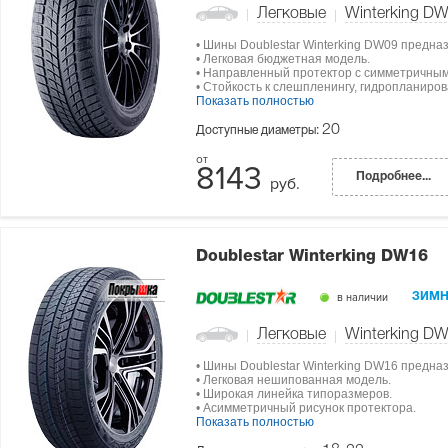
Легковые
Winterking D
• Шины Doublestar Winterking DW09 предна
• Легковая бюджетная модель.
• Направленный протектор с симметричным
• Стойкость к слешпленингу, гидропланиро
Показать полностью
20
Доступные диаметры:
8143
Подробнее...
руб.
Doublestar Winterking DW16
в наличии
ЗИМН
Легковые
Winterking D
• Шины Doublestar Winterking DW16 предна
• Легковая нешипованная модель.
• Широкая линейка типоразмеров.
• Асимметричный рисунок протектора.
Показать полностью