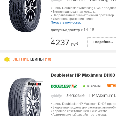
Легковые
Winterking D
• Шины Doublestar Winterking DW07 предна
• Зимняя шипованная модель.
• Направленный симметричный протектор.
• Усиленная фиксация шипов.
Показать полностью
14-16
Доступные диаметры:
4237
Подробнее...
руб.
ЛЕТНИЕ
ШИНЫ
(18)
Doublestar HP Maximum DH03
в наличии
ЛЕТН
Легковые
HP Maximum 
• Шины Doublestar HP Maximum DH03 предн
• Бюджетная модель для легковых автомоб
• Хорошее сочетание цены и качества.
• Асимметричный дизайн протектора.