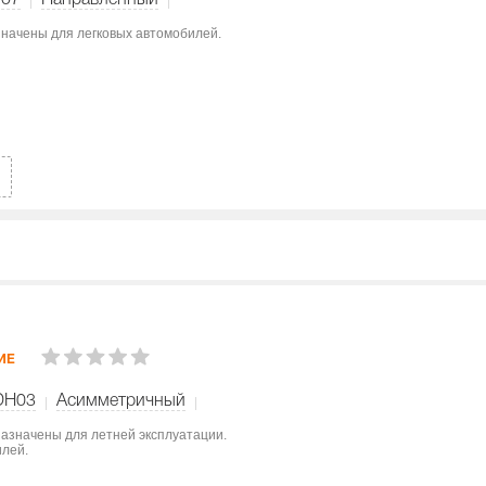
W07
Направленный
значены для легковых автомобилей.
ИЕ
DH03
Асимметричный
азначены для летней эксплуатации.
илей.