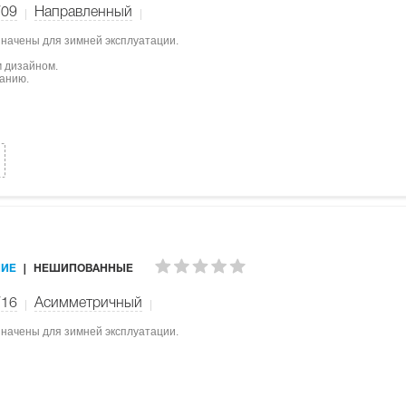
W09
Направленный
значены для зимней эксплуатации.
 дизайном.
ванию.
ИЕ
НЕШИПОВАННЫЕ
W16
Асимметричный
значены для зимней эксплуатации.