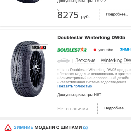
18-22
Доступные диаметры:
8275
Подробнее...
руб.
Doublestar Winterking DW05
уточняйте
ЗИМН
Легковые
Winterking D
• Шины Doublestar Winterking DW05 предна
• Легковая модель с нешипованным протек
• Асимметричный ненаправленный дизайн.
• Разветвленная система водоотведения.
Показать полностью
нет
Доступные диаметры:
Нет в наличии
Подробнее...
ЗИМНИЕ
МОДЕЛИ С ШИПАМИ
(2)