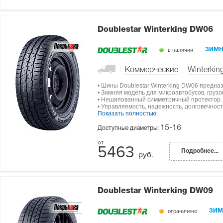
Doublestar Winterking DW06
в наличии
ЗИМН
Коммерческие
Winterki
• Шины Doublestar Winterking DW06 предна
• Зимняя модель для микроавтобусов, груз
• Нешипованный симметричный протектор.
• Управляемость, надежность, долговечност
Показать полностью
15-16
Доступные диаметры:
5463
Подробнее...
руб.
Doublestar Winterking DW09
ограничено
ЗИМ