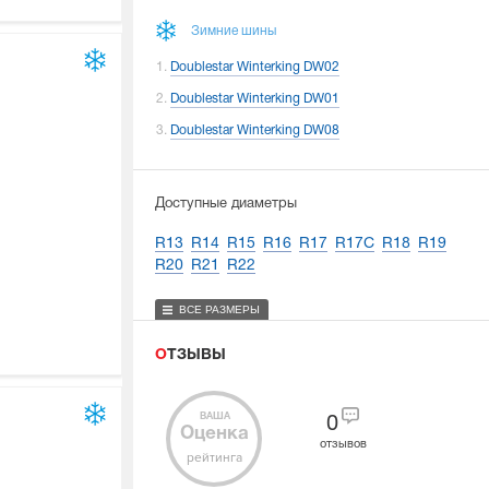
Зимние шины
Doublestar Winterking DW02
Doublestar Winterking DW01
Doublestar Winterking DW08
Доступные диаметры
R13
R14
R15
R16
R17
R17C
R18
R19
R20
R21
R22
ВСЕ РАЗМЕРЫ
ОТЗЫВЫ
ВАША
0
Оценка
отзывов
рейтинга