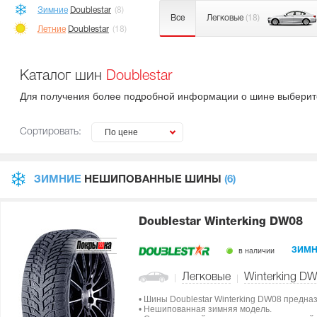
Зимние
Doublestar
(8)
Все
Легковые
(18)
Летние
Doublestar
(18)
Каталог шин
Doublestar
Для получения более подробной информации о шине выберите 
Сортировать:
По цене
ЗИМНИЕ
НЕШИПОВАННЫЕ ШИНЫ
(6)
Doublestar Winterking DW08
в наличии
ЗИМН
Легковые
Winterking D
• Шины Doublestar Winterking DW08 предна
• Нешипованная зимняя модель.