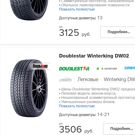
• Симметричный протектор, направленный 
• Обильное ламелирование поверхности.
Показать полностью
13
Доступные диаметры:
3125
Подробнее...
руб.
Doublestar Winterking DW02
в наличии
ЗИМН
Легковые
Winterking D
• Шины Doublestar Winterking DW02 предна
• Легковая модель эконом-класса.
• Нешипованный асимметричный протектор
• Уменьшенные размеры блоков.
Показать полностью
14-21
Доступные диаметры:
3506
Подробнее...
руб.