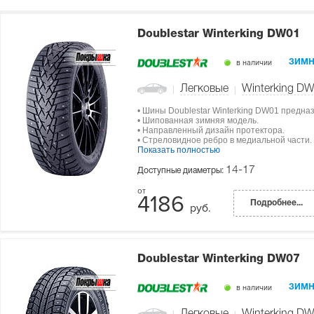
Doublestar Winterking DW01
в наличии
ЗИМН
Легковые
Winterking D
• Шины Doublestar Winterking DW01 предна
• Шипованная зимняя модель.
• Направленный дизайн протектора.
• Стреловидное ребро в медиальной части.
Показать полностью
14-17
Доступные диаметры:
4186
Подробнее...
руб.
Doublestar Winterking DW07
в наличии
ЗИМН