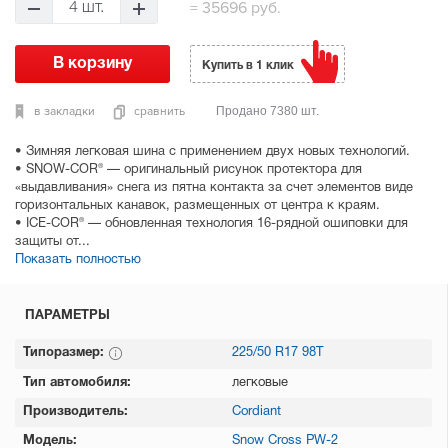
=
35696 руб.
4 шт.
Купить в 1 клик
в закладки
сравнить
Продано 7380 шт.
• Зимняя легковая шина с применением двух новых технологий.
• SNOW-COR® — оригинальный рисунок протектора для
«выдавливания» снега из пятна контакта за счет элементов виде
горизонтальных канавок, размещенных от центра к краям.
• ICE-COR® — обновленная технология 16-рядной ошиповки для
защиты от...
Показать полностью
ПАРАМЕТРЫ
Типоразмер:
225/50 R17 98T
Тип автомобиля:
легковые
Производитель:
Cordiant
Модель:
Snow Cross PW-2