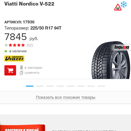
Viatti Nordico V-522
17936
АРТИКУЛ:
Типоразмер:
225/50 R17
94T
7845
руб.
(52)
в наличии
в закладки
сравнить
Показать все похожие товары