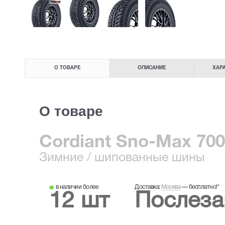
О ТОВАРЕ
ОПИСАНИЕ
ХАР
О товаре
Cordiant Sno-Max 700
Зимние
/ шипованные шины
в наличии более
Доставка:
Москва
—
бесплатно!
*
12 шт
Послеза