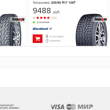
Типоразмер:
235/65 R17
108T
9488
руб.
(15)
в наличии
в закладки
сравнить
ный расчет.
rCard, Maestro.