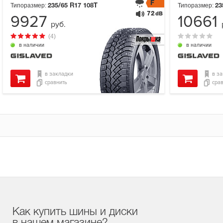
F
Типоразмер:
Типоразмер:
235/65 R17
108T
23
72
dB
9927
10661
руб.
(4)
в наличии
в наличии
в закладки
в з
сравнить
сра
Как купить шины и диски