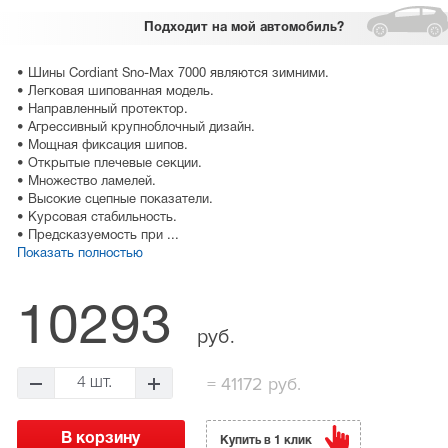
Подходит
на мой автомобиль?
• Шины Cordiant Sno-Max 7000 являются зимними.
• Легковая шипованная модель.
• Направленный протектор.
• Агрессивный крупноблочный дизайн.
• Мощная фиксация шипов.
• Открытые плечевые секции.
• Множество ламелей.
• Высокие сцепные показатели.
• Курсовая стабильность.
• Предсказуемость при ...
Показать полностью
10293
руб.
=
41172 руб.
4 шт.
Купить в 1 клик