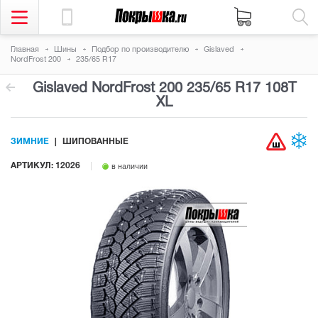
Главная
Шины
Подбор по производителю
Gislaved
NordFrost 200
235/65 R17
Gislaved NordFrost 200
235/65 R17 108T
XL
ЗИМНИЕ
ШИПОВАННЫЕ
АРТИКУЛ: 12026
в наличии