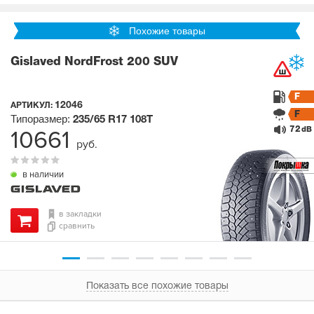
Похожие товары
Gislaved NordFrost 200 SUV
F
12046
АРТИКУЛ:
F
Типоразмер:
235/65 R17
108T
72
10661
dB
руб.
в наличии
в закладки
сравнить
Показать все похожие товары