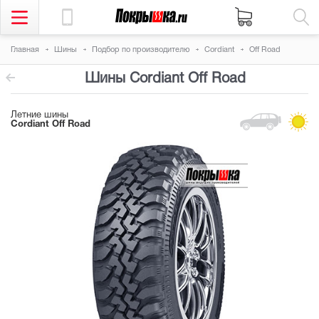
Главная
Шины
Подбор по производителю
Cordiant
Off Road
Шины Cordiant Off Road
Летние шины
Cordiant Off Road