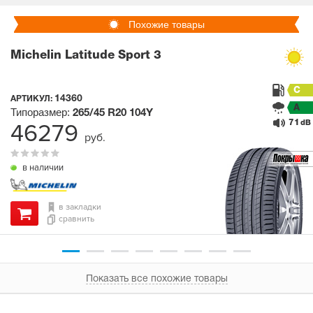
Похожие товары
Michelin Latitude Sport 3
C
14360
АРТИКУЛ:
A
Типоразмер:
265/45 R20
104Y
71
46279
dB
руб.
в наличии
в закладки
сравнить
Показать все похожие товары