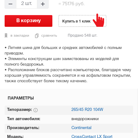
=
75176 руб.
2 шт.
Купить в 1 клик
в закладки
сравнить
Продано 548 шт.
• Летняя шина для больших и средних автомобилей с полным
приводом.
• Элементы конструкции шин заимствованы из моделей для
полного бездорожья.
• Расположение блоков рассчитано компьютером, благодаря чему
хорошая управляемость сохраняется и на асфальтовом покрытии,
также способствует более тихому качению.
ПАРАМЕТРЫ
Типоразмер:
265/45 R20 104W
Тип автомобиля:
внедорожники
Производитель:
Continental
Модель:
CrossContact LX Sport