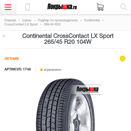
Главная
Шины
Подбор по производителю
Continental
CrossContact LX Sport
265/45 R20
Continental CrossContact LX Sport
265/45 R20 104W
ЛЕТНИЕ
АРТИКУЛ: 1746
ограничено