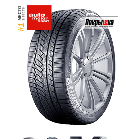
МЕСТО
в тесте
#1