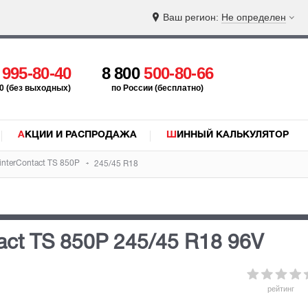
Ваш регион:
Не определен
5
995-80-40
8 800
500-80-66
:00 (без выходных)
по России (бесплатно)
АКЦИИ И РАСПРОДАЖА
ШИННЫЙ КАЛЬКУЛЯТОР
interContact TS 850P
245/45 R18
tact TS 850P
245/45 R18 96V
рейтинг