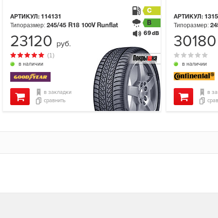
C
АРТИКУЛ:
114131
АРТИКУЛ:
1315
B
Типоразмер:
Типоразмер:
245/45 R18
100V
Runflat
24
69
dB
23120
3018
руб.
(1)
в наличии
в наличии
в закладки
в з
сравнить
сра