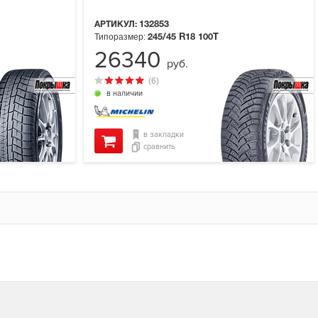
АРТИКУЛ:
132853
Типоразмер:
245/45 R18
100T
26340
руб.
(6)
в наличии
в закладки
сравнить