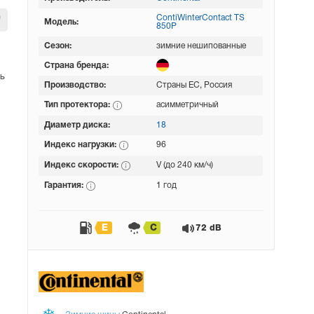
ContiWinterContact TS
Модель:
850P
Сезон:
зимние нешипованные
Страна бренда:
ь
Производство:
Страны ЕС, Россия
Тип протектора:
асимметричный
Диаметр диска:
18
Индекс нагрузки:
96
Индекс скорости:
V (до 240 км/ч)
Гарантия:
1 год
E
C
72 dB