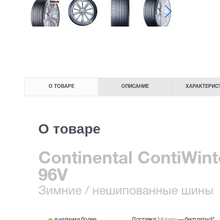
О ТОВАРЕ
ОПИСАНИЕ
ХАРАКТЕРИС
О товаре
Continental ContiWint
96V
Зимние
/ нешипованные шины
в наличии более
Доставка:
Москва
—
бесплатно!
*