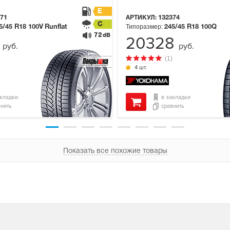
E
71
АРТИКУЛ:
132374
C
Типоразмер:
5/45 R18
100V
Runflat
245/45 R18
100Q
72
dB
0
20328
руб.
руб.
(1)
4 шт.
акладки
в закладки
внить
сравнить
Показать все похожие товары