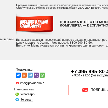
Продажа автошин, дисков или колес производится за наличный и безналич
Оплату также можно произвести с помощью карт VISA, VISA-Electron, Maste
ДОСТАВКА КОЛЕС ПО МОС
КОМПЛЕКТА — БЕСПЛАТНО
рмив свой
Вы можете задать интересующий вопрос
в разделе «
задать вопрос
консультацию
по бесплатному номеру: 8 800 500-80-66.
Внимание! Мы не оказываем услуги по хранению шин и шиномонта
Поделиться:
+7 495 995-80-
c 9:00 - 21:00 (без выходн
info@pokrishka.ru
Написать нам:
ПОДПИШИ
Whatsapp
Telegram