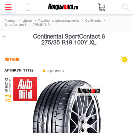
Главная
Шины
Подбор по производителю
Continental
SportContact 6
275/35 R19
Continental SportContact 6
275/35 R19 100Y
XL
ЛЕТНИЕ
АРТИКУЛ: 11192
ограничено
МЕСТО
в тесте
#1