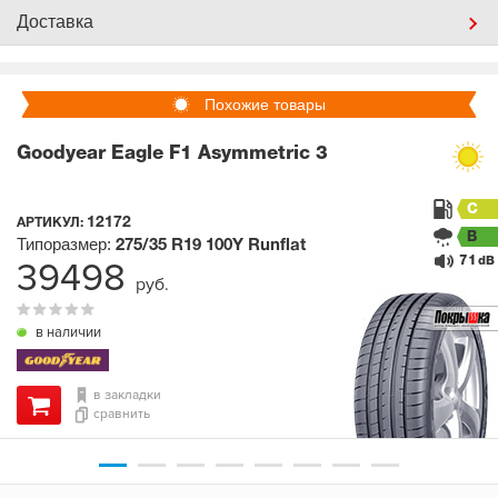
Доставка
Похожие товары
Goodyear Eagle F1 Asymmetric 3
C
12172
АРТИКУЛ:
B
Типоразмер:
275/35 R19
100Y
Runflat
71
39498
dB
руб.
в наличии
в закладки
сравнить