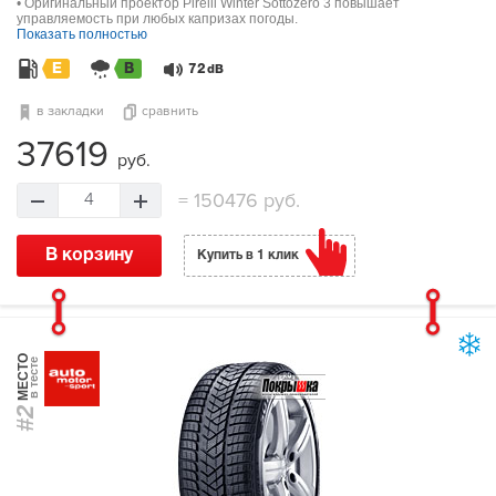
• Оригинальный проектор Pirelli Winter Sottozero 3 повышает
управляемость при любых капризах погоды.
Показать полностью
E
B
72
dB
в закладки
сравнить
37619
руб.
=
150476 руб.
4
В корзину
Купить в 1 клик
МЕСТО
в тесте
#2