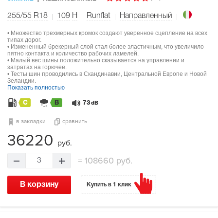
255/55 R18
109
H
Runflat
Направленный
• Множество трехмерных кромок создают уверенное сцепление на всех
типах дорог.
• Измененный брекерный слой стал более эластичным, что увеличило
пятно контакта и количество рабочих ламелей.
• Малый вес шины положительно сказывается на управлении и
затратах на горючее.
• Тесты шин проводились в Скандинавии, Центральной Европе и Новой
Зеландии.
Показать полностью
C
B
73
dB
в закладки
сравнить
36220
руб.
=
108660 руб.
3
В корзину
Купить в 1 клик