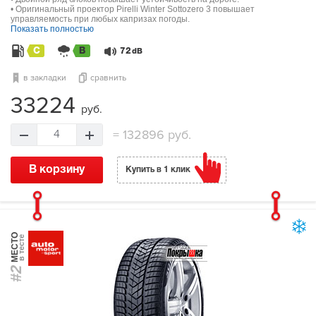
• Оригинальный проектор Pirelli Winter Sottozero 3 повышает
управляемость при любых капризах погоды.
Показать полностью
C
B
72
dB
в закладки
сравнить
33224
руб.
=
132896 руб.
4
В корзину
Купить в 1 клик
МЕСТО
в тесте
#2