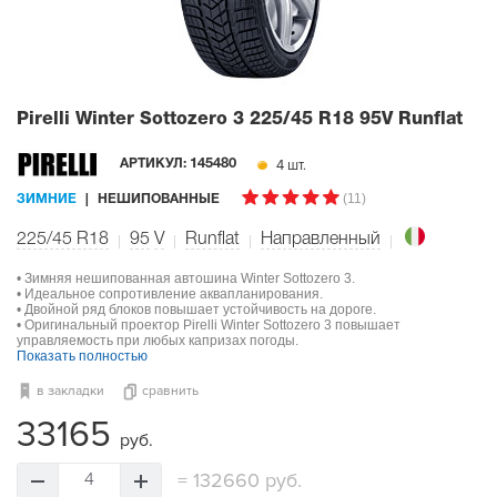
Pirelli Winter Sottozero 3
225/45 R18 95V Runflat
4 шт.
АРТИКУЛ:
145480
(11)
ЗИМНИЕ
НЕШИПОВАННЫЕ
225/45 R18
95
V
Runflat
Направленный
• Зимняя нешипованная автошина Winter Sottozero 3.
• Идеальное сопротивление аквапланирования.
• Двойной ряд блоков повышает устойчивость на дороге.
• Оригинальный проектор Pirelli Winter Sottozero 3 повышает
управляемость при любых капризах погоды.
Показать полностью
в закладки
сравнить
33165
руб.
=
132660 руб.
4