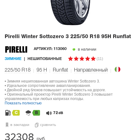
Pirelli Winter Sottozero 3
225/50 R18 95H Runflat
в наличии
АРТИКУЛ:
113060
(11)
ЗИМНИЕ
НЕШИПОВАННЫЕ
225/50 R18
95
H
Runflat
Направленный
• Зимняя нешипованная автошина Winter Sottozero 3.
• Идеальное сопротивление аквапланирования.
• Двойной ряд блоков повышает устойчивость на дороге.
• Оригинальный проектор Pirelli Winter Sottozero 3 повышает
управляемость при любых капризах погоды.
Показать полностью
C
B
72
dB
в закладки
сравнить
32308
руб.