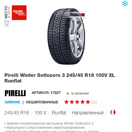
МЕСТО
в тесте
#2
Pirelli Winter Sottozero 3
245/45 R18 100V XL
Runflat
в наличии
АРТИКУЛ:
17227
(11)
ЗИМНИЕ
НЕШИПОВАННЫЕ
245/45 R18
100
V
Runflat
Направленный
• Зимняя нешипованная автошина Winter Sottozero 3.
• Идеальное сопротивление аквапланирования.
• Двойной ряд блоков повышает устойчивость на дороге.