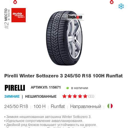
МЕСТО
в тесте
#2
Pirelli Winter Sottozero 3
245/50 R18 100H Runflat
в наличии
АРТИКУЛ:
115671
(11)
ЗИМНИЕ
НЕШИПОВАННЫЕ
245/50 R18
100
H
Runflat
Направленный
• Зимняя нешипованная автошина Winter Sottozero 3.
• Идеальное сопротивление аквапланирования.
• Двойной ряд блоков повышает устойчивость на дороге.