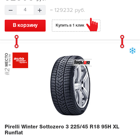
=
129232 руб.
4
В корзину
Купить в 1 клик
МЕСТО
в тесте
#2
Pirelli Winter Sottozero 3
225/45 R18 95H XL
Runflat