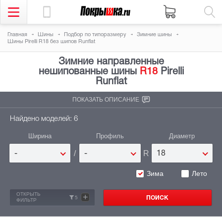
Главная
Шины
Подбор по типоразмеру
Зимние шины
Шины Pirelli R18 без шипов Runflat
Зимние направленные
нешипованные шины
R18
Pirelli
Runflat
ПОКАЗАТЬ ОПИСАНИЕ
Найдено моделей: 6
Ширина
Профиль
Диаметр
/
R
-
-
18
Зима
Лето
ОТКРЫТЬ
+
5
ФИЛЬТР