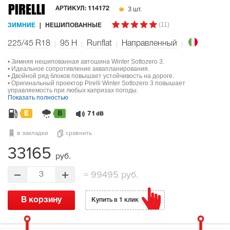
3 шт.
АРТИКУЛ:
114172
(11)
ЗИМНИЕ
НЕШИПОВАННЫЕ
225/45 R18
95
H
Runflat
Направленный
• Зимняя нешипованная автошина Winter Sottozero 3.
• Идеальное сопротивление аквапланирования.
• Двойной ряд блоков повышает устойчивость на дороге.
• Оригинальный проектор Pirelli Winter Sottozero 3 повышает
управляемость при любых капризах погоды.
Показать полностью
E
B
71
dB
в закладки
сравнить
33165
руб.
=
99495 руб.
3
В корзину
Купить в 1 клик