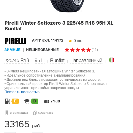
Pirelli Winter Sottozero 3
225/45 R18 95H XL
Runflat
3 шт.
АРТИКУЛ:
114172
(11)
ЗИМНИЕ
НЕШИПОВАННЫЕ
225/45 R18
95
H
Runflat
Направленный
• Зимняя нешипованная автошина Winter Sottozero 3.
• Идеальное сопротивление аквапланирования.
• Двойной ряд блоков повышает устойчивость на дороге.
• Оригинальный проектор Pirelli Winter Sottozero 3 повышает
управляемость при любых капризах погоды.
Показать полностью
E
B
71
dB
в закладки
сравнить
33165
руб.