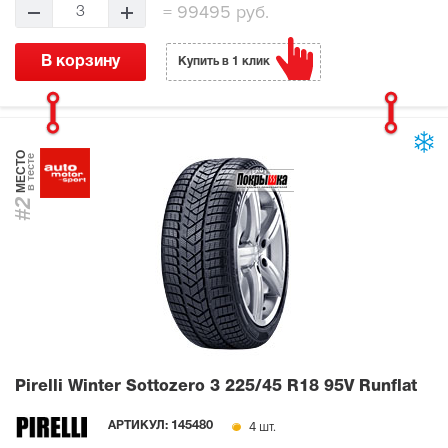
=
99495 руб.
3
В корзину
Купить в 1 клик
МЕСТО
в тесте
#2
Pirelli Winter Sottozero 3
225/45 R18 95V Runflat
4 шт.
АРТИКУЛ:
145480