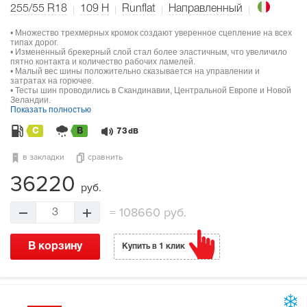
255/55 R18
109
H
Runflat
Направленный
• Множество трехмерных кромок создают уверенное сцепление на всех
типах дорог.
• Измененный брекерный слой стал более эластичным, что увеличило
пятно контакта и количество рабочих ламелей.
• Малый вес шины положительно сказывается на управлении и
затратах на горючее.
• Тесты шин проводились в Скандинавии, Центральной Европе и Новой
Зеландии.
Показать полностью
C
B
73
dB
в закладки
сравнить
36220
руб.
=
108660 руб.
3
В корзину
Купить в 1 клик