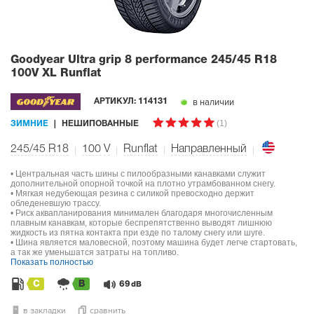
Goodyear Ultra grip 8 performance
245/45 R18
100V XL Runflat
в наличии
АРТИКУЛ:
114131
(1)
ЗИМНИЕ
НЕШИПОВАННЫЕ
245/45 R18
100
V
Runflat
Направленный
• Центральная часть шины с пилообразными канавками служит
дополнительной опорной точкой на плотно утрамбованном снегу.
• Мягкая недубеющая резина с силикой превосходно держит
обледеневшую трассу.
• Риск аквапланирования минимален благодаря многочисленным
плавным канавкам, которые беспрепятственно выводят лишнюю
жидкость из пятна контакта при езде по талому снегу или шуге.
• Шина является маловесной, поэтому машина будет легче стартовать,
а так же уменьшатся затраты на топливо.
Показать полностью
C
B
69
dB
в закладки
сравнить