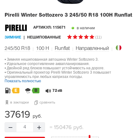
Pirelli Winter Sottozero 3
245/50 R18 100H Runflat
в наличии
АРТИКУЛ:
115671
(11)
ЗИМНИЕ
НЕШИПОВАННЫЕ
245/50 R18
100
H
Runflat
Направленный
• Зимняя нешипованная автошина Winter Sottozero 3.
• Идеальное сопротивление аквапланирования.
• Двойной ряд блоков повышает устойчивость на дороге.
• Оригинальный проектор Pirelli Winter Sottozero 3 повышает
управляемость при любых капризах погоды.
Показать полностью
E
B
72
dB
в закладки
сравнить
37619
руб.
=
150476 руб.
4