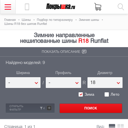
Главная
Шины
Подбор по типоразмеру
Зимние шины
Шины R18 без шипов Runflat
Зимние направленные
нешипованные шины
R18
Runflat
ПОКАЗАТЬ ОПИСАНИЕ
Найдено моделей: 9
Ширина
Профиль
Диаметр
/
R
-
-
18
Зима
Лето
ОТКРЫТЬ
+
4
ФИЛЬТР
Страница:
1
из 1
Вид: