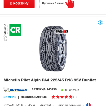
В корзину
Купить в 1 клик
МЕСТО
в тесте
#2
Michelin Pilot Alpin PA4
225/45 R18 95V Runflat
в наличии
АРТИКУЛ:
143236
(1)
ЗИМНИЕ
НЕШИПОВАННЫЕ
225/45 R18
95
V
Runflat
Направленный