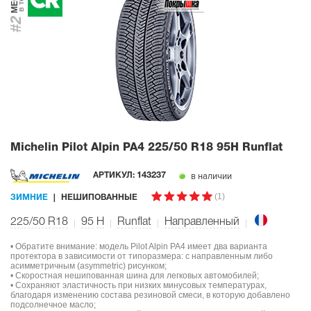
#2
Michelin Pilot Alpin PA4
225/50 R18 95H Runflat
в наличии
АРТИКУЛ:
143237
(1)
ЗИМНИЕ
НЕШИПОВАННЫЕ
225/50 R18
95
H
Runflat
Направленный
• Обратите внимание: модель Pilot Alpin PA4 имеет два варианта
протектора в зависимости от типоразмера: с направленным либо
асимметричным (asymmetric) рисунком;
• Скоростная нешипованная шина для легковых автомобилей;
• Сохраняют эластичность при низких минусовых температурах,
благодаря изменению состава резиновой смеси, в которую добавлено
подсолнечное масло;