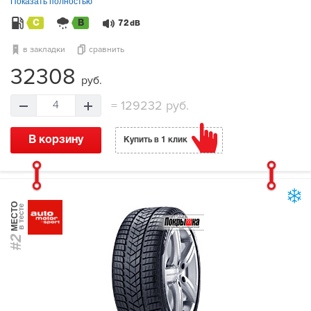
Показать полностью
C
B
72
dB
в закладки
сравнить
32308
руб.
=
129232 руб.
4
В корзину
Купить в 1 клик
МЕСТО
в тесте
#2