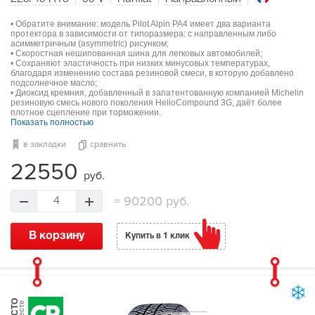
• Обратите внимание: модель Pilot Alpin PA4 имеет два варианта
протектора в зависимости от типоразмера: с направленным либо
асимметричным (asymmetric) рисунком;
• Скоростная нешипованная шина для легковых автомобилей;
• Сохраняют эластичность при низких минусовых температурах,
благодаря изменению состава резиновой смеси, в которую добавлено
подсолнечное масло;
• Диоксид кремния, добавленный в запатентованную компанией Michelin
резиновую смесь нового поколения HelioCompound 3G, даёт более
плотное сцепление при торможении.
Показать полностью
в закладки
сравнить
22550
руб.
=
90200 руб.
4
В корзину
Купить в 1 клик
МЕСТО
в тесте