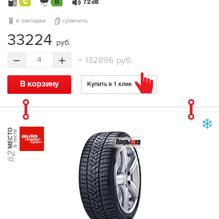
C
B
72
dB
в закладки
сравнить
33224
руб.
=
132896 руб.
4
В корзину
Купить в 1 клик
МЕСТО
в тесте
#2