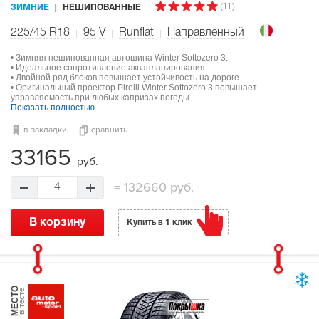
(11)
ЗИМНИЕ
НЕШИПОВАННЫЕ
225/45 R18
95
V
Runflat
Направленный
• Зимняя нешипованная автошина Winter Sottozero 3.
• Идеальное сопротивление аквапланирования.
• Двойной ряд блоков повышает устойчивость на дороге.
• Оригинальный проектор Pirelli Winter Sottozero 3 повышает
управляемость при любых капризах погоды.
Показать полностью
в закладки
сравнить
33165
руб.
=
132660 руб.
4
В корзину
Купить в 1 клик
МЕСТО
в тесте