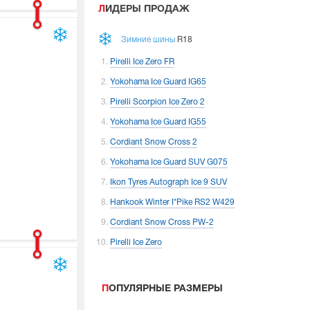
ЛИДЕРЫ ПРОДАЖ
Зимние шины
R18
Pirelli Ice Zero FR
Yokohama Ice Guard IG65
Pirelli Scorpion Ice Zero 2
Yokohama Ice Guard IG55
Cordiant Snow Cross 2
Yokohama Ice Guard SUV G075
Ikon Tyres Autograph Ice 9 SUV
Hankook Winter I*Pike RS2 W429
Cordiant Snow Cross PW-2
Pirelli Ice Zero
ПОПУЛЯРНЫЕ РАЗМЕРЫ