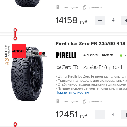
в закладки
сравнить
14158
4
руб.
Pirelli Ice Zero FR
235/60 R18
МЕСТО
в тесте
АРТИКУЛ:
143575
в
#3
Ice Zero FR
235/60 R18
107
H
• Шины Pirelli Ice Zero Fr предназначены д
• Фрикционная модель для экстремальных з
• Стабильность характеристик в диапазоне о
• Лучшие в своем сегменте показатели акус
Показать полностью
в закладки
сравнить
12451
4
руб.