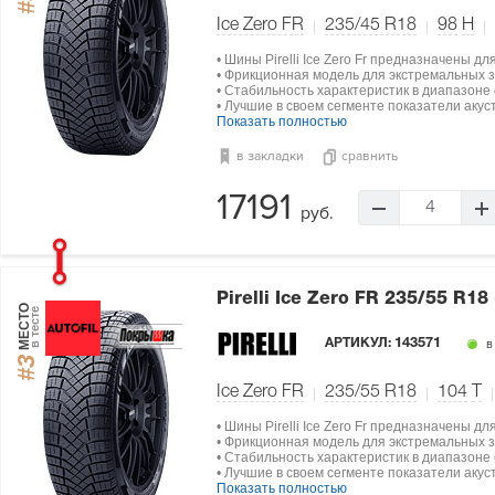
#3
Ice Zero FR
235/45 R18
98
H
• Шины Pirelli Ice Zero Fr предназначены д
• Фрикционная модель для экстремальных з
• Стабильность характеристик в диапазоне о
• Лучшие в своем сегменте показатели акус
Показать полностью
в закладки
сравнить
17191
4
руб.
Pirelli Ice Zero FR
235/55 R18
МЕСТО
в тесте
АРТИКУЛ:
143571
в
#3
Ice Zero FR
235/55 R18
104
T
• Шины Pirelli Ice Zero Fr предназначены д
• Фрикционная модель для экстремальных з
• Стабильность характеристик в диапазоне о
• Лучшие в своем сегменте показатели акус
Показать полностью