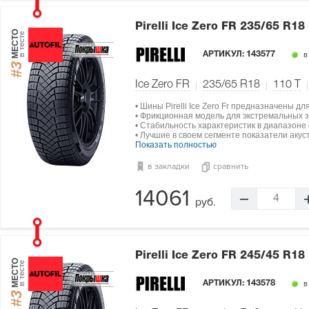
Pirelli Ice Zero FR
235/65 R18
МЕСТО
в тесте
АРТИКУЛ:
143577
в
#3
Ice Zero FR
235/65 R18
110
T
• Шины Pirelli Ice Zero Fr предназначены д
• Фрикционная модель для экстремальных з
• Стабильность характеристик в диапазоне о
• Лучшие в своем сегменте показатели акус
Показать полностью
в закладки
сравнить
14061
4
руб.
Pirelli Ice Zero FR
245/45 R18
МЕСТО
в тесте
АРТИКУЛ:
143578
в
#3