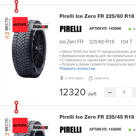
Pirelli Ice Zero FR
225/60 R18
МЕСТО
в тесте
АРТИКУЛ:
143566
в
#3
Ice Zero FR
225/60 R18
104
T
• Шины Pirelli Ice Zero Fr предназначены д
• Фрикционная модель для экстремальных з
• Стабильность характеристик в диапазоне о
• Лучшие в своем сегменте показатели акус
Показать полностью
в закладки
сравнить
12320
4
руб.
Pirelli Ice Zero FR
235/45 R18
МЕСТО
в тесте
АРТИКУЛ:
143569
в