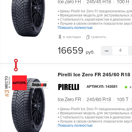
Ice Zero FR
245/45 R18
100
H
• Шины Pirelli Ice Zero Fr предназначены д
• Фрикционная модель для экстремальных з
• Стабильность характеристик в диапазоне о
• Лучшие в своем сегменте показатели акус
Показать полностью
в закладки
сравнить
16659
4
руб.
Pirelli Ice Zero FR
245/60 R18
МЕСТО
в тесте
АРТИКУЛ:
143581
в
#3
Ice Zero FR
245/60 R18
105
T
• Шины Pirelli Ice Zero Fr предназначены д
• Фрикционная модель для экстремальных з
• Стабильность характеристик в диапазоне о
• Лучшие в своем сегменте показатели акус
Показать полностью