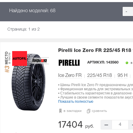
Найдено моделей: 68
-
Страница:
1
из 2
Pirelli Ice Zero FR
225/45 R18
МЕСТО
в тесте
АРТИКУЛ:
143560
в
#3
Ice Zero FR
225/45 R18
95
H
• Шины Pirelli Ice Zero Fr предназначены д
• Фрикционная модель для экстремальных з
• Стабильность характеристик в диапазоне о
• Лучшие в своем сегменте показатели акус
Показать полностью
в закладки
сравнить
17404
4
руб.