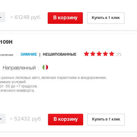
=
61248 руб.
В корзину
Купить в 1 клик
 109H
(7)
 наличии
ЗИМНИЕ
НЕШИПОВАННЫЕ
Направленный
ля разных легковых авто, включая паркетники и внедорожники.
имних условий.
т -50 до +7 градусов.
тического комфорта.
=
52432 руб.
В корзину
Купить в 1 клик