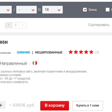
Зима
/
R
-
18
Сортировать:
1
2
»
 95H
(7)
 наличии
ЗИМНИЕ
НЕШИПОВАННЫЕ
Направленный
ля разных легковых авто, включая паркетники и внедорожники.
имних условий.
т -50 до +7 градусов.
тического комфорта.
=
69616 руб.
В корзину
Купить в 1 клик