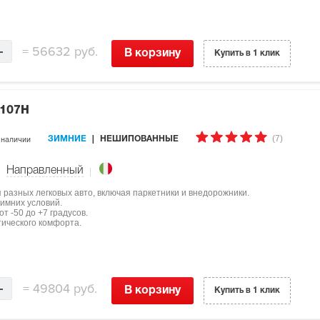
=
56632 руб.
В корзину
Купить в 1 клик
 107H
(7)
 наличии
ЗИМНИЕ
НЕШИПОВАННЫЕ
Направленный
ля разных легковых авто, включая паркетники и внедорожники.
имних условий.
т -50 до +7 градусов.
тического комфорта.
=
49804 руб.
В корзину
Купить в 1 клик