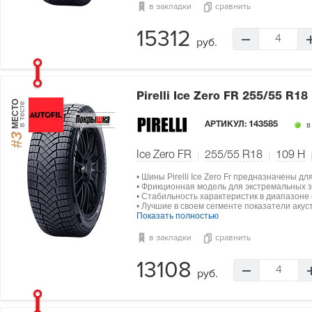
в закладки
сравнить
15312
4
руб.
Pirelli Ice Zero FR
255/55 R18
МЕСТО
в тесте
АРТИКУЛ:
143585
в
#3
Ice Zero FR
255/55 R18
109
H
• Шины Pirelli Ice Zero Fr предназначены д
• Фрикционная модель для экстремальных з
• Стабильность характеристик в диапазоне о
• Лучшие в своем сегменте показатели акус
Показать полностью
в закладки
сравнить
13108
4
руб.