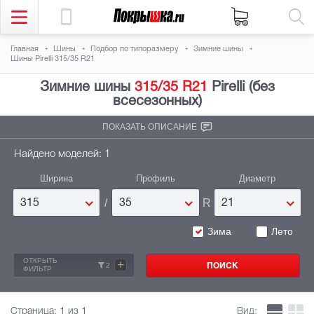
Главная
Шины
Подбор по типоразмеру
Зимние шины
Шины Pirelli 315/35 R21
Зимние шины
315/35 R21
Pirelli (без
всесезонных)
ПОКАЗАТЬ ОПИСАНИЕ
Найдено моделей: 1
Ширина
Профиль
Диаметр
/
R
315
35
21
Зима
Лето
ОТКРЫТЬ
+
2
ФИЛЬТР
Страница:
1
из 1
Вид: