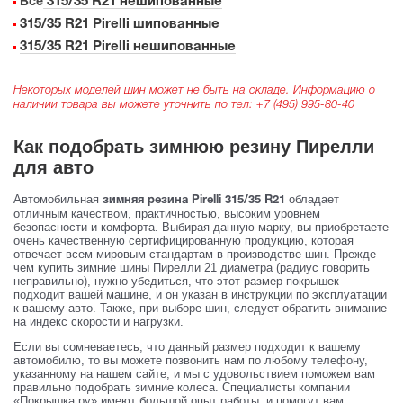
315/35 R21 нешипованные
Все
315/35 R21 Pirelli шипованные
315/35 R21 Pirelli нешипованные
Некоторых моделей шин может не быть на складе. Информацию о
наличии товара вы можете уточнить по тел:
+7 (495) 995-80-40
Как подобрать зимнюю резину Пирелли
для авто
Автомобильная
обладает
зимняя резина Pirelli 315/35 R21
отличным качеством, практичностью, высоким уровнем
безопасности и комфорта. Выбирая данную марку, вы приобретаете
очень качественную сертифицированную продукцию, которая
отвечает всем мировым стандартам в производстве шин. Прежде
чем купить зимние шины Пирелли 21 диаметра (радиус говорить
неправильно), нужно убедиться, что этот размер покрышек
подходит вашей машине, и он указан в инструкции по эксплуатации
к вашему авто. Также, при выборе шин, следует обратить внимание
на индекс скорости и нагрузки.
Если вы сомневаетесь, что данный размер подходит к вашему
автомобилю, то вы можете позвонить нам по любому телефону,
указанному на нашем сайте, и мы с удовольствием поможем вам
правильно подобрать зимние колеса. Специалисты компании
«Покрышка.ру» имеют большой опыт работы, и помогут вам