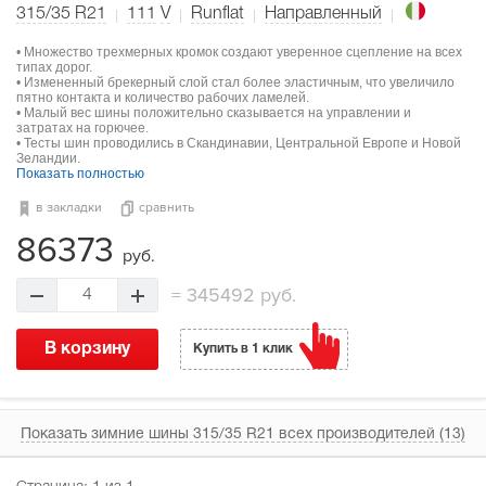
315/35 R21
111
V
Runflat
Направленный
• Множество трехмерных кромок создают уверенное сцепление на всех
типах дорог.
• Измененный брекерный слой стал более эластичным, что увеличило
пятно контакта и количество рабочих ламелей.
• Малый вес шины положительно сказывается на управлении и
затратах на горючее.
• Тесты шин проводились в Скандинавии, Центральной Европе и Новой
Зеландии.
Показать полностью
в закладки
сравнить
86373
руб.
=
345492 руб.
4
В корзину
Купить в 1 клик
Показать зимние шины 315/35 R21 всех производителей (13)