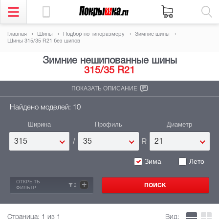
Главная
Шины
Подбор по типоразмеру
Зимние шины
Шины 315/35 R21 без шипов
Зимние нешипованные шины
315/35 R21
ПОКАЗАТЬ ОПИСАНИЕ
Найдено моделей: 10
Ширина
Профиль
Диаметр
/
R
315
35
21
Зима
Лето
ОТКРЫТЬ
+
2
ФИЛЬТР
Страница:
1
из 1
Вид: