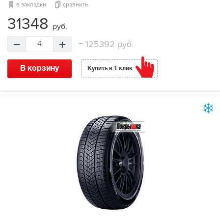
в закладки
сравнить
31348
руб.
=
125392 руб.
4
В корзину
Купить в 1 клик