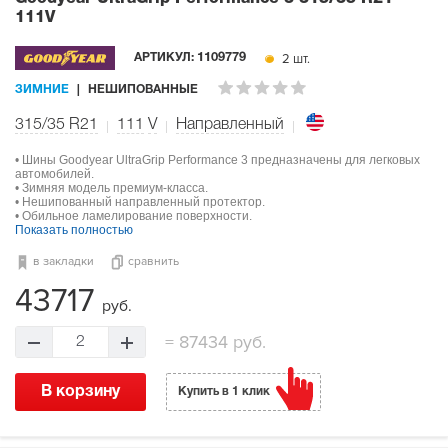
111V
2 шт.
АРТИКУЛ:
1109779
ЗИМНИЕ
НЕШИПОВАННЫЕ
315/35 R21
111
V
Направленный
• Шины Goodyear UltraGrip Performance 3 предназначены для легковых
автомобилей.
• Зимняя модель премиум-класса.
• Нешипованный направленный протектор.
• Обильное ламелирование поверхности.
Показать полностью
в закладки
сравнить
43717
руб.
=
87434 руб.
2
В корзину
Купить в 1 клик