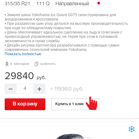
315/35 R21
111
Q
Направленный
• Зимняя шина Yokohama Ice Guard G075 сконструирована для
внедорожников и кроссоверов.
• При разработке шин упор делался на высокую производительность
при езде по обледенелому покрытию.
• Шина обеспечивает идеальное сцепление на льду в сочетании с
превосходной управляемостью, не теряя при этом в топливной
экономичности и сроке службы.
• Дизайн рисунка протектора разрабатывался с помощью самых
современных технологий компании Yokohama.
Показать полностью
в закладки
сравнить
29840
руб.
=
119360 руб.
4
В корзину
Купить в 1 клик