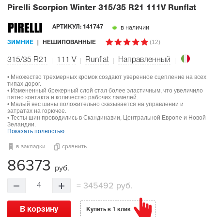
Pirelli Scorpion Winter
315/35 R21 111V Runflat
в наличии
АРТИКУЛ:
141747
(12)
ЗИМНИЕ
НЕШИПОВАННЫЕ
315/35 R21
111
V
Runflat
Направленный
• Множество трехмерных кромок создают уверенное сцепление на всех
типах дорог.
• Измененный брекерный слой стал более эластичным, что увеличило
пятно контакта и количество рабочих ламелей.
• Малый вес шины положительно сказывается на управлении и
затратах на горючее.
• Тесты шин проводились в Скандинавии, Центральной Европе и Новой
Зеландии.
Показать полностью
в закладки
сравнить
86373
руб.
=
345492 руб.
4
В корзину
Купить в 1 клик