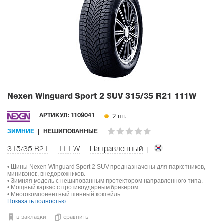
Nexen Winguard Sport 2 SUV
315/35 R21 111W
2 шт.
АРТИКУЛ:
1109041
ЗИМНИЕ
НЕШИПОВАННЫЕ
315/35 R21
111
W
Направленный
• Шины Nexen Winguard Sport 2 SUV предназначены для паркетников,
минивэнов, внедорожников.
• Зимняя модель с нешипованным протектором направленного типа.
• Мощный каркас с противоударным брекером.
• Многокомпонентный шинный коктейль.
Показать полностью
в закладки
сравнить