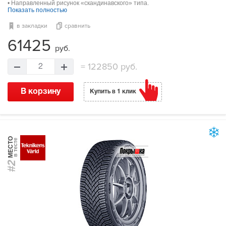
• Направленный рисунок «скандинавского» типа.
Показать полностью
в закладки
сравнить
61425
руб.
=
122850 руб.
2
В корзину
Купить в 1 клик
МЕСТО
в тесте
#2