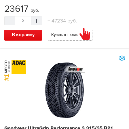
23617
руб.
=
47234 руб.
2
В корзину
Купить в 1 клик
МЕСТО
в тесте
#1
Goodyear UltraGrip Performance 3
315/35 R21