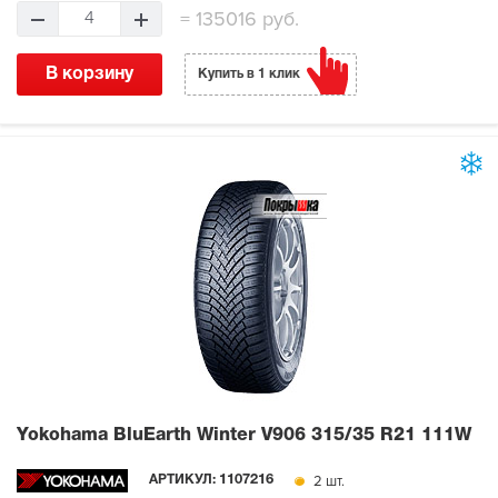
=
135016 руб.
4
В корзину
Купить в 1 клик
Yokohama BluEarth Winter V906
315/35 R21 111W
2 шт.
АРТИКУЛ:
1107216