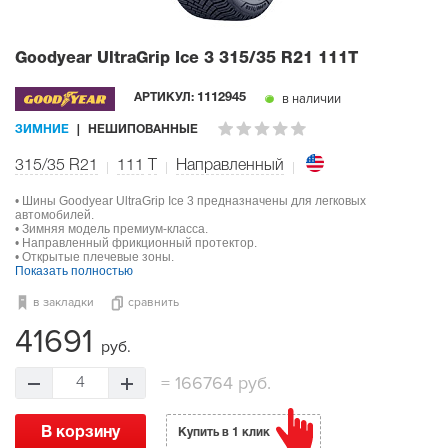
Goodyear UltraGrip Ice 3
315/35 R21 111T
в наличии
АРТИКУЛ:
1112945
ЗИМНИЕ
НЕШИПОВАННЫЕ
315/35 R21
111
T
Направленный
• Шины Goodyear UltraGrip Ice 3 предназначены для легковых
автомобилей.
• Зимняя модель премиум-класса.
• Направленный фрикционный протектор.
• Открытые плечевые зоны.
Показать полностью
в закладки
сравнить
41691
руб.
=
166764 руб.
4
В корзину
Купить в 1 клик