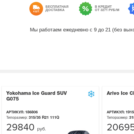
БЕСПЛАТНАЯ
В КРЕДИТ
ДОСТАВКА
ОТ 3271 РУБ/М
4 ШТ.
Мы работаем ежедневно с 9 до 21 (без вы
Yokohama Ice Guard SUV
Arivo Ice 
G075
АРТИКУЛ:
186806
АРТИКУЛ:
1915
Типоразмер:
Типоразмер:
315/35 R21
111Q
31
29840
2069
руб.