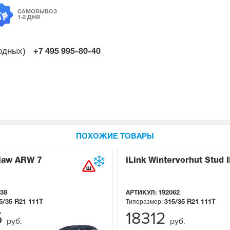
САМОВЫВОЗ
1-2 ДНЯ
ходных)
+7 495
995-80-40
ПОХОЖИЕ ТОВАРЫ
Claw ARW 7
iLink Wintervorhut Stud I
38
АРТИКУЛ:
192062
Типоразмер:
5/35 R21
111T
315/35 R21
111T
5
18312
руб.
руб.