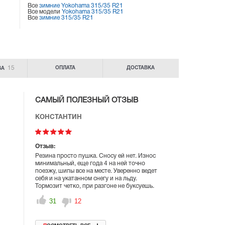
Все
зимние Yokohama 315/35 R21
Все модели
Yokohama 315/35 R21
Все
зимние 315/35 R21
15
ОПЛАТА
ДОСТАВКА
ВА
САМЫЙ ПОЛЕЗНЫЙ ОТЗЫВ
КОНСТАНТИН
Отзыв:
Резина просто пушка. Сносу ей нет. Износ
минимальный, еще года 4 на ней точно
поезжу, шипы все на месте. Уверенно ведет
себя и на укатанном снегу и на льду.
Тормозит четко, при разгоне не буксуешь.
31
12