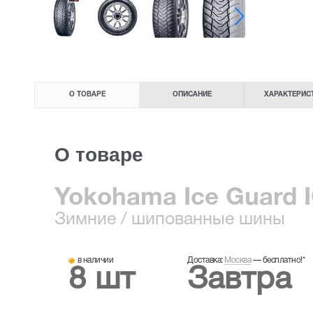
О ТОВАРЕ
ОПИСАНИЕ
ХАРАКТЕРИС
О товаре
Yokohama Ice Guard I
Зимние
/ шипованные шины
в наличии
Доставка:
Москва
—
бесплатно!
*
8 шт
Завтра