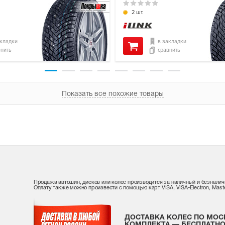
2 шт.
акладки
в закладки
внить
сравнить
Показать все похожие товары
Продажа автошин, дисков или колес производится за наличный и безналич
Оплату также можно произвести с помощью карт VISA, VISA-Electron, Maste
ДОСТАВКА КОЛЕС ПО МОС
КОМПЛЕКТА — БЕСПЛАТНО