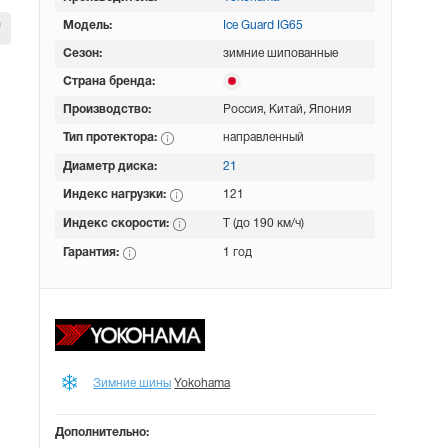
Модель:
Ice Guard IG65
Сезон:
зимние шипованные
Страна бренда:
Производство:
Россия, Китай, Япония
Тип протектора:
направленный
Диаметр диска:
21
Индекс нагрузки:
121
Индекс скорости:
T (до 190 км/ч)
Гарантия:
1 год
Зимние шины
Yokohama
Дополнительно: