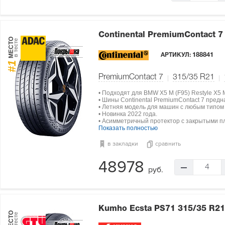
Continental PremiumContact 
МЕСТО
в тесте
АРТИКУЛ:
188841
#1
PremiumContact 7
315/35 R21
• Подходят для BMW X5 M (F95) Restyle X5 
• Шины Continental PremiumContact 7 пред
• Летняя модель для машин с любым типом
• Новинка 2022 года.
• Асимметричный протектор с закрытыми п
Показать полностью
в закладки
сравнить
48978
4
руб.
Kumho Ecsta PS71
315/35 R21
МЕСТО
в тесте