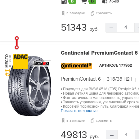
B
B
75
dB
в закладки
сравнить
51343
4
руб.
Continental PremiumContact 
МЕСТО
в тесте
АРТИКУЛ:
177952
#1
PremiumContact 6
315/35 R21
• Подходят для BMW X5 M (F95) Restyle X5 
• Новая летняя шина для легкового автомо
• Фантастическая маневренность, управляе
• Точность управления, увеличенный срок э
• Короткий тормозной путь, благодаря инн
Показать полностью
в закладки
сравнить
49813
4
руб.