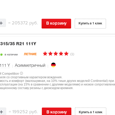
=
205372 руб.
В корзину
Купить в 1 клик
6
315/35 R21 111Y
(1)
в наличии
ЛЕТНИЕ
111
Y
Асимметричный
M Competition
биля со спортивным характером вождения.
мость и комфорт (малошумная, на 10% тише других моделей Continental) при
ксплуатации (на 15% в сравнении с другими моделями) и низкое сопротивлен
овационному составу резины с диоксидом кремния.
=
199252 руб.
В корзину
Купить в 1 клик