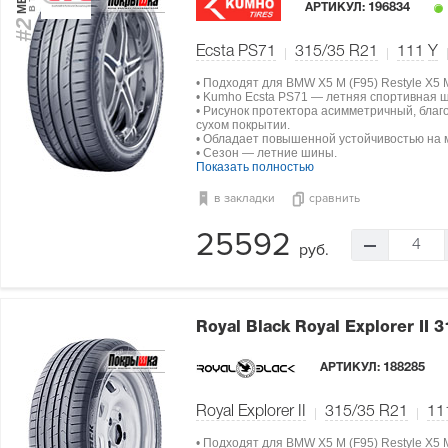
АРТИКУЛ:
196834
#2
Ecsta PS71
315/35 R21
111
Y
• Подходят для BMW X5 M (F95) Restyle X5 
• Kumho Ecsta PS71 — летняя спортивная 
• Рисунок протектора асимметричный, благ
сухом покрытии.
• Обладает повышенной устойчивостью на 
• Сезон — летние шины.
Показать полностью
в закладки
сравнить
25592
4
руб.
Royal Black Royal Explorer II
3
АРТИКУЛ:
188285
Royal Explorer II
315/35 R21
11
• Подходят для BMW X5 M (F95) Restyle X5 