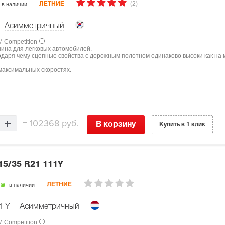
(2)
в наличии
ЛЕТНИЕ
Асимметричный
M Competition
шина для легковых автомобилей.
одаря чему сцепные свойства с дорожным полотном одинаково высоки как на м
максимальных скоростях.
=
102368 руб.
В корзину
Купить в 1 клик
15/35 R21 111Y
в наличии
ЛЕТНИЕ
1
Y
Асимметричный
M Competition