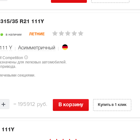
7
315/35 R21 111Y
в наличии
ЛЕТНИЕ
111
Y
Асимметричный
M Competition
назначены для легковых автомобилей.
 привода.
лечевыми секциями.
=
195912 руб.
В корзину
Купить в 1 клик
 111Y