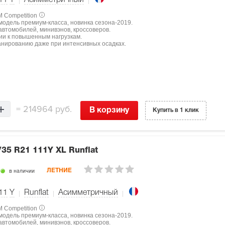
11
Y
Асимметричный
M Competition
 модель премиум-класса, новинка сезона-2019.
втомобилей, минивэнов, кроссоверов.
ции к повышенным нагрузкам.
нированию даже при интенсивных осадках.
=
214964 руб.
В корзину
Купить в 1 клик
/35 R21 111Y XL Runflat
в наличии
ЛЕТНИЕ
11
Y
Runflat
Асимметричный
M Competition
 модель премиум-класса, новинка сезона-2019.
втомобилей, минивэнов, кроссоверов.