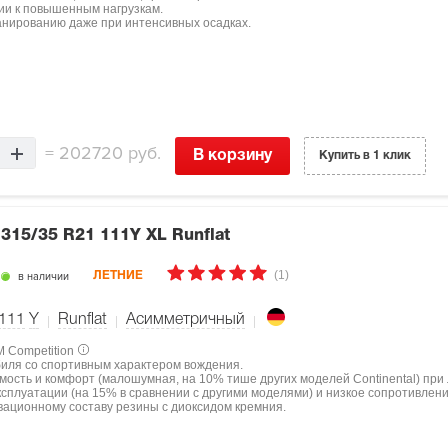
ции к повышенным нагрузкам.
нированию даже при интенсивных осадках.
=
202720 руб.
В корзину
Купить в 1 клик
6
315/35 R21 111Y XL Runflat
(1)
в наличии
ЛЕТНИЕ
111
Y
Runflat
Асимметричный
M Competition
биля со спортивным характером вождения.
мость и комфорт (малошумная, на 10% тише других моделей Continental) при
ксплуатации (на 15% в сравнении с другими моделями) и низкое сопротивлен
овационному составу резины с диоксидом кремния.