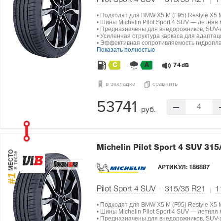
Pilot Sport 4 SUV
315/35 R21
1
• Подходят для BMW X5 M (F95) Restyle X5 
• Шины Michelin Pilot Sport 4 SUV — летняя
• Предназначены для внедорожников, SUV-а
• Усиленная структура каркаса для адапта
• Эффективная сопротивляемость гидропла
Показать полностью
C
A
74
dB
в закладки
сравнить
53741
4
руб.
Michelin Pilot Sport 4 SUV
315
МЕСТО
в тесте
АРТИКУЛ:
186887
#1
Pilot Sport 4 SUV
315/35 R21
1
• Подходят для BMW X5 M (F95) Restyle X5 
• Шины Michelin Pilot Sport 4 SUV — летняя
• Предназначены для внедорожников, SUV-а