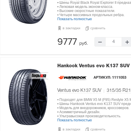
• Шины Royal Black Royal Explorer II предн
• Легковая модель эконом-класса.
• Высокие скоростные показатели.
• Четыре массивных продольных ребра.
Показать полностью
в закладки
сравнить
9777
4
руб.
Hankook Ventus evo K137 SUV
АРТИКУЛ:
1111053
Ventus evo K137 SUV
315/35 R21
• Подходят для BMW X5 M (F95) Restyle X5 
• Шины Hankook Ventus evo K137 SUV пред
• Модель для внедорожников, кроссоверов.
• Асимметричный дизайн.
• Ультравысокая производительность.
Показать полностью
в закладки
сравнить