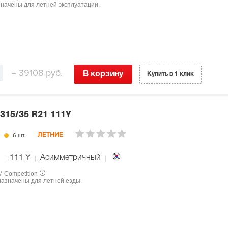
азначены для летней эксплуатации.
=
39108 руб.
В корзину
Купить в 1 клик
315/35 R21 111Y
6 шт.
ЛЕТНИЕ
111
Y
Асимметричный
M Competition
назначены для летней езды.