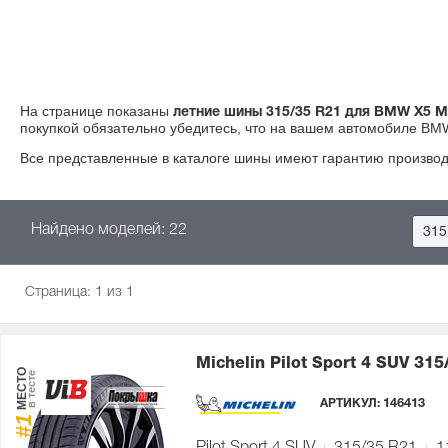
На странице показаны
летние шины 315/35 R21 для BMW X5 M 
покупкой обязательно убедитесь, что на вашем автомобиле BM
Все представленные в каталоге шины имеют гарантию производ
Найдено моделей: 22
315
Страница:
1
из 1
Michelin Pilot Sport 4 SUV
315
МЕСТО
в тесте
АРТИКУЛ:
146413
#1