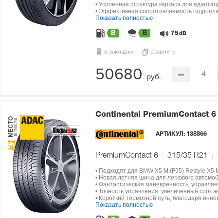
• Усиленная структура каркаса для адапта
• Эффективная сопротивляемость гидропла
Показать полностью
B
B
75
dB
в закладки
сравнить
50680
4
руб.
Continental PremiumContact 
МЕСТО
в тесте
АРТИКУЛ:
138866
#1
PremiumContact 6
315/35 R21
• Подходят для BMW X5 M (F95) Restyle X5 
• Новая летняя шина для легкового автомо
• Фантастическая маневренность, управляе
• Точность управления, увеличенный срок э
• Короткий тормозной путь, благодаря инн
Показать полностью