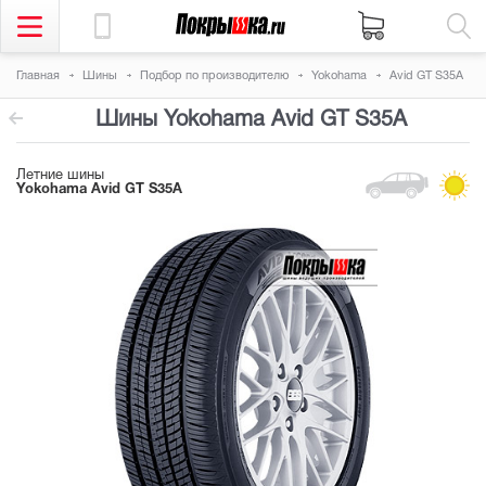
Главная
Шины
Подбор по производителю
Yokohama
Avid GT S35A
Шины Yokohama Avid GT S35A
Летние шины
Yokohama Avid GT S35A