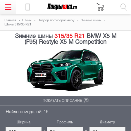
Главная
Шины
Подбор по типоразмеру
Зимние шины
Шины 315/35 R21
Зимние шины
315/35 R21
BMW X5 M
(F95) Restyle X5 M Competition
ПОКАЗАТЬ ОПИСАНИЕ
Найдено моделей: 16
Ширина
Профиль
Диаметр