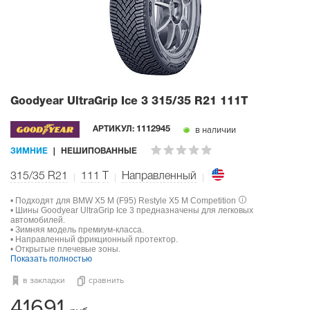
Goodyear UltraGrip Ice 3
315/35 R21 111T
в наличии
АРТИКУЛ:
1112945
ЗИМНИЕ
НЕШИПОВАННЫЕ
315/35 R21
111
T
Направленный
• Подходят для BMW X5 M (F95) Restyle X5 M Competition
• Шины Goodyear UltraGrip Ice 3 предназначены для легковых
автомобилей.
• Зимняя модель премиум-класса.
• Направленный фрикционный протектор.
• Открытые плечевые зоны.
Показать полностью
в закладки
сравнить
41691