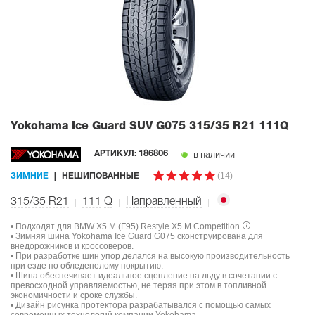
Yokohama Ice Guard SUV G075
315/35 R21 111Q
в наличии
АРТИКУЛ:
186806
(14)
ЗИМНИЕ
НЕШИПОВАННЫЕ
315/35 R21
111
Q
Направленный
• Подходят для BMW X5 M (F95) Restyle X5 M Competition
• Зимняя шина Yokohama Ice Guard G075 сконструирована для
внедорожников и кроссоверов.
• При разработке шин упор делался на высокую производительность
при езде по обледенелому покрытию.
• Шина обеспечивает идеальное сцепление на льду в сочетании с
превосходной управляемостью, не теряя при этом в топливной
экономичности и сроке службы.
• Дизайн рисунка протектора разрабатывался с помощью самых
современных технологий компании Yokohama.