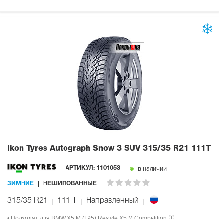
Ikon Tyres Autograph Snow 3 SUV
315/35 R21 111T
в наличии
АРТИКУЛ:
1101053
ЗИМНИЕ
НЕШИПОВАННЫЕ
315/35 R21
111
T
Направленный
• Подходят для BMW X5 M (F95) Restyle X5 M Competition