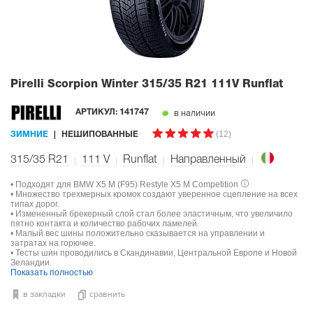
Pirelli Scorpion Winter
315/35 R21 111V Runflat
в наличии
АРТИКУЛ:
141747
(12)
ЗИМНИЕ
НЕШИПОВАННЫЕ
315/35 R21
111
V
Runflat
Направленный
• Подходят для BMW X5 M (F95) Restyle X5 M Competition
• Множество трехмерных кромок создают уверенное сцепление на всех
типах дорог.
• Измененный брекерный слой стал более эластичным, что увеличило
пятно контакта и количество рабочих ламелей.
• Малый вес шины положительно сказывается на управлении и
затратах на горючее.
• Тесты шин проводились в Скандинавии, Центральной Европе и Новой
Зеландии.
Показать полностью
в закладки
сравнить