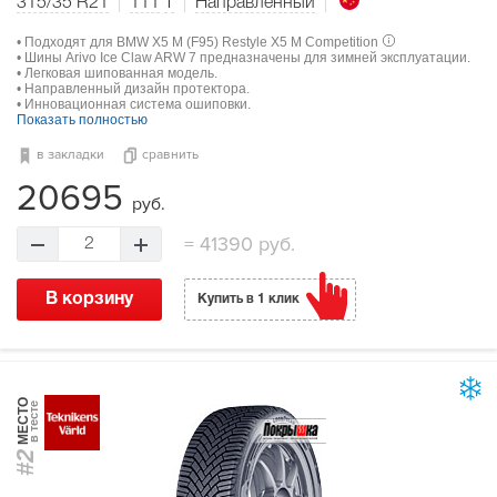
315/35 R21
111
T
Направленный
• Подходят для BMW X5 M (F95) Restyle X5 M Competition
• Шины Arivo Ice Claw ARW 7 предназначены для зимней эксплуатации.
• Легковая шипованная модель.
• Направленный дизайн протектора.
• Инновационная система ошиповки.
Показать полностью
в закладки
сравнить
20695
руб.
=
41390 руб.
2
В корзину
Купить в 1 клик
МЕСТО
в тесте
#2