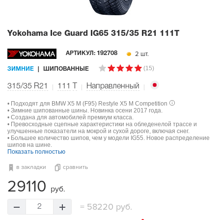
Yokohama Ice Guard IG65
315/35 R21 111T
2 шт.
АРТИКУЛ:
192708
(15)
ЗИМНИЕ
ШИПОВАННЫЕ
315/35 R21
111
T
Направленный
• Подходят для BMW X5 M (F95) Restyle X5 M Competition
• Зимние шипованные шины. Новинка осени 2017 года.
• Создана для автомобилей премиум класса.
• Превосходные сцепные характеристики на обледенелой трассе и
улучшенные показатели на мокрой и сухой дороге, включая снег.
• Большее количество шипов, чем у модели IG55. Новое распределение
шипов на шине.
Показать полностью
в закладки
сравнить
29110
руб.
=
58220 руб.
2