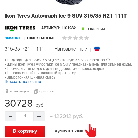
Ikon Tyres Autograph Ice 9 SUV
315/35 R21 111T
в наличии
АРТИКУЛ:
1101282
ЗИМНИЕ
ШИПОВАННЫЕ
315/35 R21
111
T
Направленный
• Подходят для BMW X5 M (F95) Restyle X5 M Competition
• Шины Ikon Tyres Autograph Ice 9 SUV предназначены для зимней езды.
• Премиальная модель для внедорожников, кроссоверов.
• Направленный шипованный протектор.
• Зимостойкая шинная смесь.
Показать полностью
в закладки
сравнить
30728
руб.
=
122912 руб.
4
В корзину
Купить в 1 клик