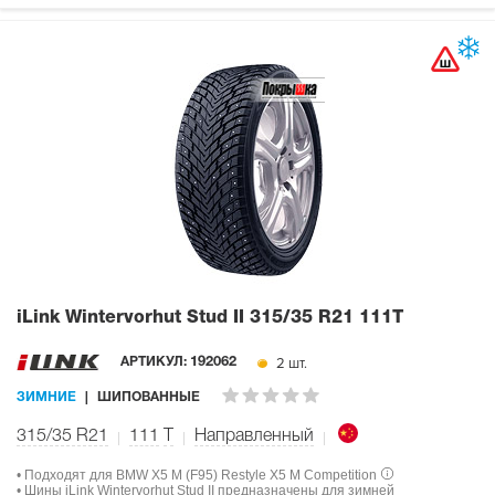
iLink Wintervorhut Stud II
315/35 R21 111T
2 шт.
АРТИКУЛ:
192062
ЗИМНИЕ
ШИПОВАННЫЕ
315/35 R21
111
T
Направленный
• Подходят для BMW X5 M (F95) Restyle X5 M Competition
• Шины iLink Wintervorhut Stud II предназначены для зимней