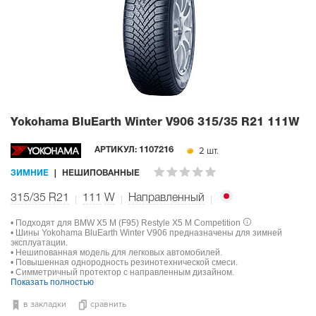
Yokohama BluEarth Winter V906
315/35 R21 111W
2 шт.
АРТИКУЛ:
1107216
ЗИМНИЕ
НЕШИПОВАННЫЕ
315/35 R21
111
W
Направленный
• Подходят для BMW X5 M (F95) Restyle X5 M Competition
• Шины Yokohama BluEarth Winter V906 предназначены для зимней
эксплуатации.
• Нешипованная модель для легковых автомобилей.
• Повышенная однородность резинотехнической смеси.
• Симметричный протектор с направленным дизайном.
Показать полностью
в закладки
сравнить