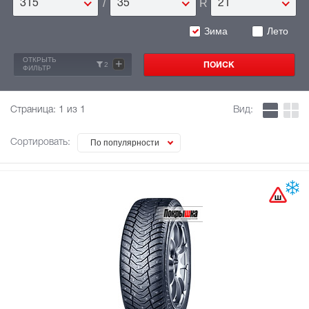
/
R
315
35
21
Зима
Лето
ОТКРЫТЬ
+
2
ФИЛЬТР
Страница:
1
из 1
Вид:
Сортировать:
По популярности