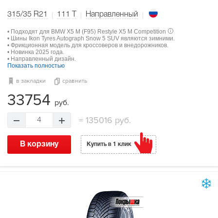
315/35 R21
111
T
Направленный
• Подходят для BMW X5 M (F95) Restyle X5 M Competition
• Шины Ikon Tyres Autograph Snow 5 SUV являются зимними.
• Фрикционная модель для кроссоверов и внедорожников.
• Новинка 2025 года.
• Направленный дизайн.
Показать полностью
в закладки
сравнить
33754
руб.
=
135016 руб.
4
В корзину
Купить в 1 клик