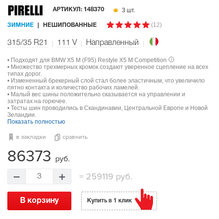
3 шт.
АРТИКУЛ:
148370
(12)
ЗИМНИЕ
НЕШИПОВАННЫЕ
315/35 R21
111
V
Направленный
• Подходят для BMW X5 M (F95) Restyle X5 M Competition
• Множество трехмерных кромок создают уверенное сцепление на всех
типах дорог.
• Измененный брекерный слой стал более эластичным, что увеличило
пятно контакта и количество рабочих ламелей.
• Малый вес шины положительно сказывается на управлении и
затратах на горючее.
• Тесты шин проводились в Скандинавии, Центральной Европе и Новой
Зеландии.
Показать полностью
в закладки
сравнить
86373
руб.
=
259119 руб.
3
В корзину
Купить в 1 клик