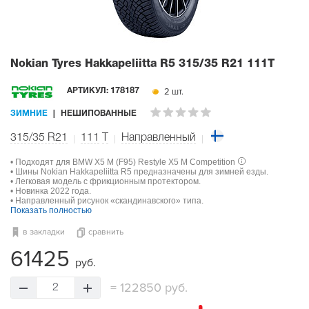
Nokian Tyres Hakkapeliitta R5
315/35 R21 111T
2 шт.
АРТИКУЛ:
178187
ЗИМНИЕ
НЕШИПОВАННЫЕ
315/35 R21
111
T
Направленный
• Подходят для BMW X5 M (F95) Restyle X5 M Competition
• Шины Nokian Hakkapeliitta R5 предназначены для зимней езды.
• Легковая модель с фрикционным протектором.
• Новинка 2022 года.
• Направленный рисунок «скандинавского» типа.
Показать полностью
в закладки
сравнить
61425
руб.
=
122850 руб.
2