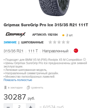
Gripmax SureGrip Pro Ice
315/35 R21 111T
2 шт.
АРТИКУЛ:
192184
ЗИМНИЕ
ШИПОВАННЫЕ
315/35 R21
111
T
Направленный
• Подходят для BMW X5 M (F95) Restyle X5 M Competition
• Шины Gripmax SureGrip Pro Ice предназначены для зимней
эксплуатации.
• Легковая шипованная модель.
• Направленный симметричный дизайн.
• Множество пилообразных ламелей.
Показать полностью
в закладки
сравнить
30287
руб.
=
60574 руб.
2