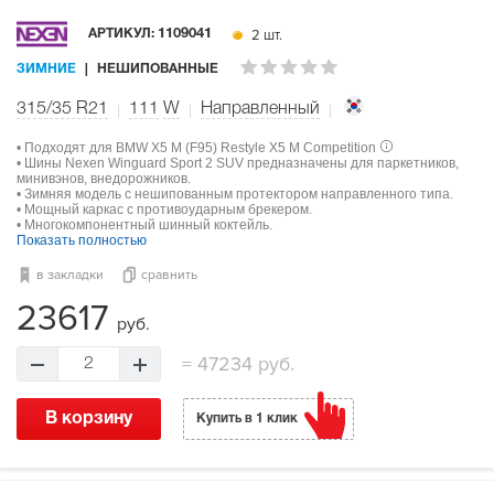
2 шт.
АРТИКУЛ:
1109041
ЗИМНИЕ
НЕШИПОВАННЫЕ
315/35 R21
111
W
Направленный
• Подходят для BMW X5 M (F95) Restyle X5 M Competition
• Шины Nexen Winguard Sport 2 SUV предназначены для паркетников,
минивэнов, внедорожников.
• Зимняя модель с нешипованным протектором направленного типа.
• Мощный каркас с противоударным брекером.
• Многокомпонентный шинный коктейль.
Показать полностью
в закладки
сравнить
23617
руб.
=
47234 руб.
2
В корзину
Купить в 1 клик