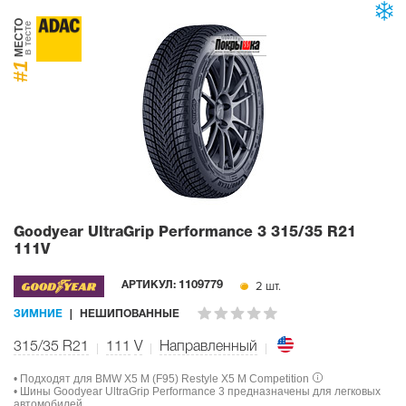
МЕСТО
в тесте
#1
Goodyear UltraGrip Performance 3
315/35 R21
111V
2 шт.
АРТИКУЛ:
1109779
ЗИМНИЕ
НЕШИПОВАННЫЕ
315/35 R21
111
V
Направленный
• Подходят для BMW X5 M (F95) Restyle X5 M Competition
• Шины Goodyear UltraGrip Performance 3 предназначены для легковых
автомобилей.