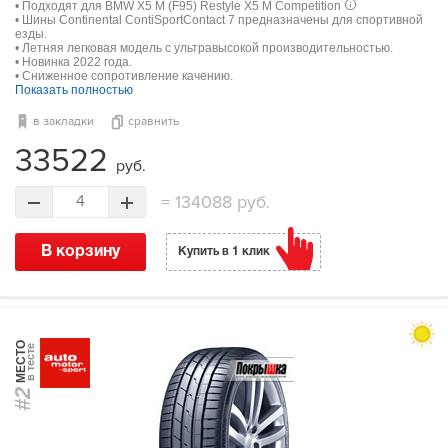
• Подходят для BMW X5 M (F95) Restyle X5 M Competition
• Шины Continental ContiSportContact 7 предназначены для спортивной
езды.
• Летняя легковая модель с ультравысокой производительностью.
• Новинка 2022 года.
• Сниженное сопротивление качению.
Показать полностью
в закладки
сравнить
33522
руб.
=
134088 руб.
4
В корзину
Купить в 1 клик
МЕСТО
в тесте
#2