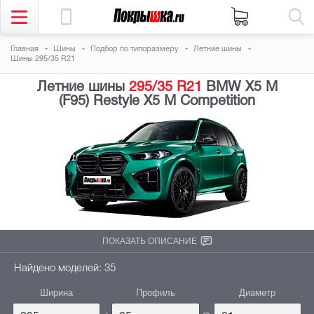
Главная
Шины
Подбор по типоразмеру
Летние шины
Шины 295/35 R21
Летние шины
295/35 R21
BMW X5 M
(F95) Restyle X5 M Competition
ПОКАЗАТЬ ОПИСАНИЕ
Найдено моделей: 35
Ширина
Профиль
Диаметр