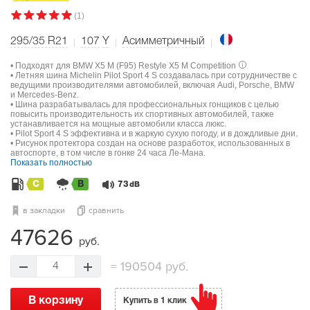
(1)
295/35 R21
107
Y
Асимметричный
• Подходят для BMW X5 M (F95) Restyle X5 M Competition
• Летняя шина Michelin Pilot Sport 4 S создавалась при сотрудничестве с
ведущими производителями автомобилей, включая Audi, Porsche, BMW
и Mercedes-Benz.
• Шина разрабатывалась для профессиональных гонщиков с целью
повысить производительность их спортивных автомобилей, также
устанавливается на мощные автомобили класса люкс.
• Pilot Sport 4 S эффективна и в жаркую сухую погоду, и в дождливые дни.
• Рисунок протектора создан на основе разработок, использованных в
автоспорте, в том числе в гонке 24 часа Ле-Мана.
Показать полностью
C
B
73
dB
в закладки
сравнить
47626
руб.
=
190504 руб.
4
В корзину
Купить в 1 клик