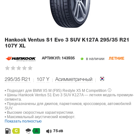
Hankook Ventus S1 Evo 3 SUV K127A
295/35 R21
107Y XL
в наличии
АРТИКУЛ:
143935
ЛЕТНИЕ
295/35 R21
107
Y
Асимметричный
• Подходят для BMW X5 M (F95) Restyle X5 M Competition
• Шины Hankook Ventus S1 Evo 3 SUV K127A — летняя модель премиум-
сегмента.
• Предназначены для джипов, паркетников, кроссоверов, автомобилей
SUV.
• Высокие скоростные характеристики.
• Максимальный акустический комфорт.
Показать полностью
C
A
75
dB