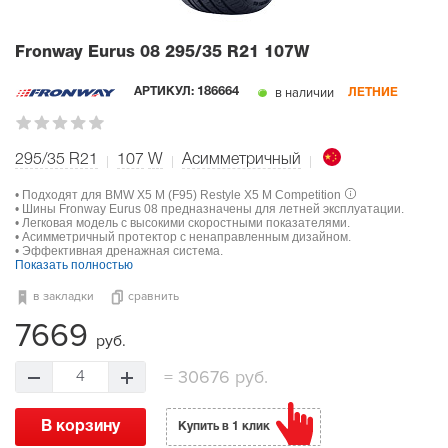
Fronway Eurus 08
295/35 R21 107W
в наличии
АРТИКУЛ:
186664
ЛЕТНИЕ
295/35 R21
107
W
Асимметричный
• Подходят для BMW X5 M (F95) Restyle X5 M Competition
• Шины Fronway Eurus 08 предназначены для летней эксплуатации.
• Легковая модель с высокими скоростными показателями.
• Асимметричный протектор с ненаправленным дизайном.
• Эффективная дренажная система.
Показать полностью
в закладки
сравнить
7669
руб.
=
30676 руб.
4
В корзину
Купить в 1 клик