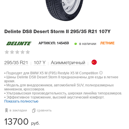
Delinte DS8 Desert Storm II
295/35 R21 107Y
в наличии
АРТИКУЛ:
145459
ЛЕТНИЕ
295/35 R21
107
Y
Асимметричный
• Подходят для BMW X5 M (F95) Restyle X5 M Competition
• Шины Delinte DS8 Desert Storm II предназначены для езды в летнее
время.
• Модель для внедорожников, автомобилей SUV, полноразмерных
минивэнов, кроссоверов.
• Ультравысокая производительность, широкая линейка типоразмеров.
• Эффективное торможение, высокий акустический комфорт.
Показать полностью
в закладки
сравнить
13700
руб.