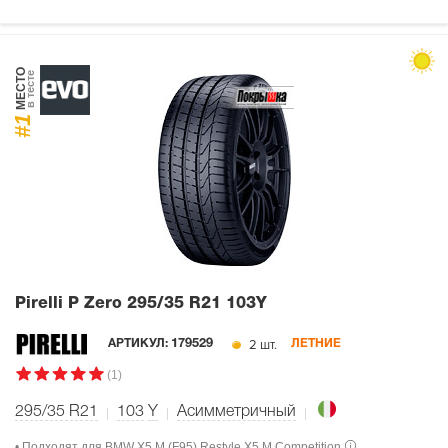
МЕСТО
в тесте
#1
Pirelli P Zero
295/35 R21 103Y
2 шт.
АРТИКУЛ:
179529
ЛЕТНИЕ
(1)
295/35 R21
103
Y
Асимметричный
• Подходят для BMW X5 M (F95) Restyle X5 M Competition