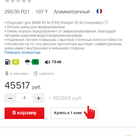
295/35 R21
107
Y
Асимметричный
• Подходят для BMW X5 M (F95) Restyle X5 M Competition
• Летняя шина для внедорожников.
• Очень хорошо предохраняет от аквапланирования, благодаря
четырём широким водоотводящим канавкам.
• Надежная летняя покрышка с высокой степенью износостойкости.
• Несмотря на то, что рисунок протектора выглядит симметричным,
шина имеет внутреннюю и внешнюю стороны.
Показать полностью
C
A
72
dB
в закладки
сравнить
45517
руб.
=
182068 руб.
4
В корзину
Купить в 1 клик