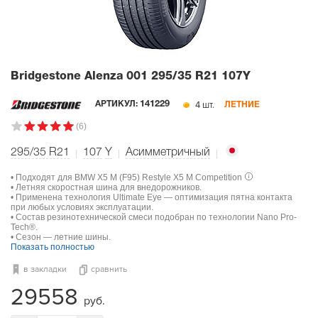
Bridgestone Alenza 001
295/35 R21 107Y
4 шт.
АРТИКУЛ:
141229
ЛЕТНИЕ
(6)
295/35 R21
107
Y
Асимметричный
• Подходят для BMW X5 M (F95) Restyle X5 M Competition
• Летняя скоростная шина для внедорожников.
• Применена технология Ultimate Eye — оптимизация пятна контакта
при любых условиях эксплуатации.
• Состав резинотехнической смеси подобран по технологии Nano Pro-
Tech®.
• Сезон — летние шины.
Показать полностью
в закладки
сравнить
29558
руб.