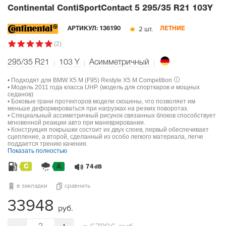
Continental ContiSportContact 5
295/35 R21 103Y
2 шт.
АРТИКУЛ:
136190
ЛЕТНИЕ
(2)
295/35 R21
103
Y
Асимметричный
• Подходят для BMW X5 M (F95) Restyle X5 M Competition
• Модель 2011 года класса UHP. (модель для спорткаров и мощных
седанов)
• Боковые грани протекторов модели скошены, что позволяет им
меньше деформироваться при нагрузках на резких поворотах.
• Специальный ассиметричный рисунок связанных блоков способствует
мгновенной реакции авто при маневрировании.
• Конструкция покрышки состоит их двух слоев, первый обеспечивает
сцепление, а второй, сделанный из особо легкого материала, легче
поддается трению качения.
Показать полностью
C
A
74
dB
в закладки
сравнить
33948
руб.