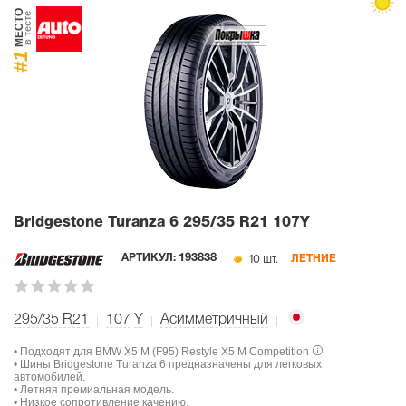
МЕСТО
в тесте
#1
Bridgestone Turanza 6
295/35 R21 107Y
10 шт.
АРТИКУЛ:
193838
ЛЕТНИЕ
295/35 R21
107
Y
Асимметричный
• Подходят для BMW X5 M (F95) Restyle X5 M Competition
• Шины Bridgestone Turanza 6 предназначены для легковых
автомобилей.
• Летняя премиальная модель.
• Низкое сопротивление качению.