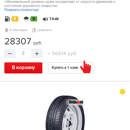
• Минимальный уровень шума независимо от скорости движения и
состояния дорожного покрытия.
Показать полностью
E
B
74
dB
в закладки
сравнить
28307
руб.
=
56614 руб.
2
В корзину
Купить в 1 клик