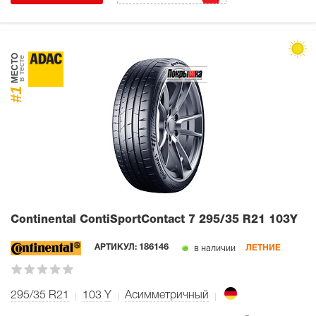
МЕСТО
в тесте
#1
Continental ContiSportContact 7
295/35 R21 103Y
в наличии
АРТИКУЛ:
186146
ЛЕТНИЕ
295/35 R21
103
Y
Асимметричный