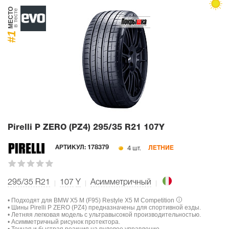
МЕСТО
в тесте
#1
Pirelli P ZERO (PZ4)
295/35 R21 107Y
4 шт.
АРТИКУЛ:
178379
ЛЕТНИЕ
295/35 R21
107
Y
Асимметричный
• Подходят для BMW X5 M (F95) Restyle X5 M Competition
• Шины Pirelli P ZERO (PZ4) предназначены для спортивной езды.
• Летняя легковая модель с ультравысокой производительностью.
• Асимметричный рисунок протектора.
• Точная и быстрая реакция на рулевое управление.