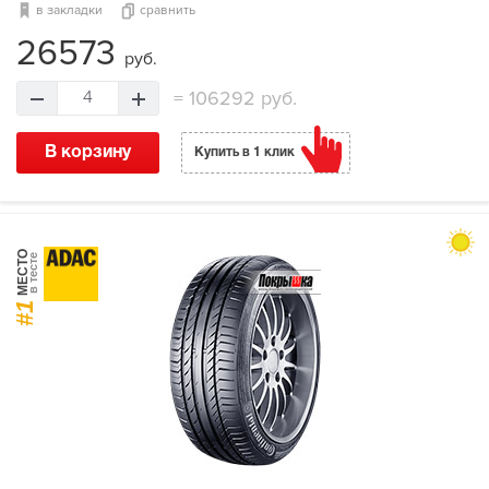
в закладки
сравнить
26573
руб.
=
106292 руб.
4
В корзину
Купить в 1 клик
МЕСТО
в тесте
#1