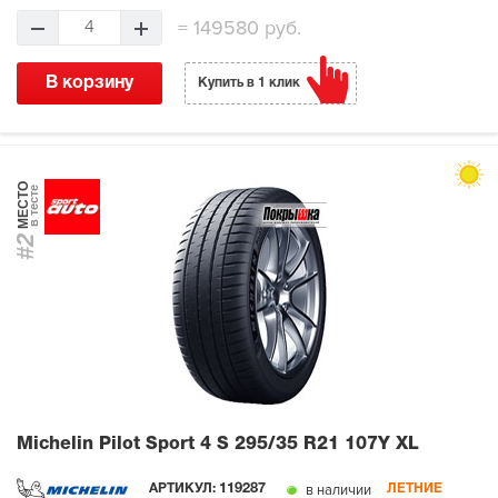
=
149580 руб.
4
В корзину
Купить в 1 клик
МЕСТО
в тесте
#2
Michelin Pilot Sport 4 S
295/35 R21 107Y XL
в наличии
АРТИКУЛ:
119287
ЛЕТНИЕ