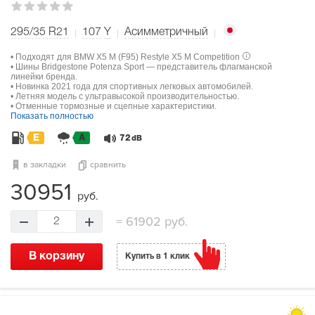
295/35 R21
107
Y
Асимметричный
• Подходят для BMW X5 M (F95) Restyle X5 M Competition
• Шины Bridgestone Potenza Sport — представитель флагманской
линейки бренда.
• Новинка 2021 года для спортивных легковых автомобилей.
• Летняя модель с ультравысокой производительностью.
• Отменные тормозные и сцепные характеристики.
Показать полностью
E
A
72
dB
в закладки
сравнить
30951
руб.
=
61902 руб.
2
В корзину
Купить в 1 клик