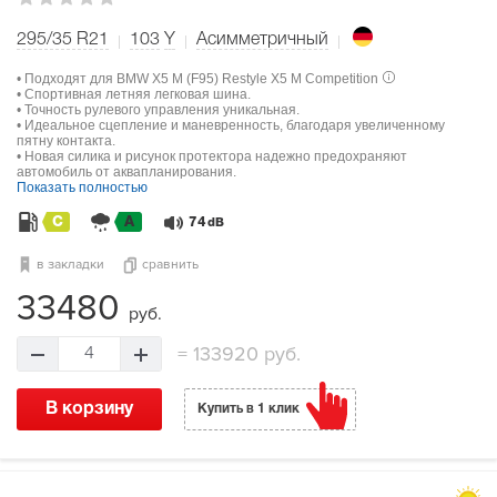
295/35 R21
103
Y
Асимметричный
• Подходят для BMW X5 M (F95) Restyle X5 M Competition
• Спортивная летняя легковая шина.
• Точность рулевого управления уникальная.
• Идеальное сцепление и маневренность, благодаря увеличенному
пятну контакта.
• Новая силика и рисунок протектора надежно предохраняют
автомобиль от аквапланирования.
Показать полностью
C
A
74
dB
в закладки
сравнить
33480
руб.
=
133920 руб.
4
В корзину
Купить в 1 клик