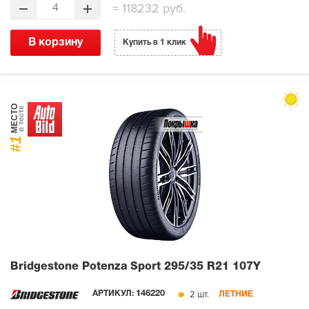
=
118232 руб.
4
В корзину
Купить в 1 клик
МЕСТО
в тесте
#1
Bridgestone Potenza Sport
295/35 R21 107Y
2 шт.
АРТИКУЛ:
146220
ЛЕТНИЕ