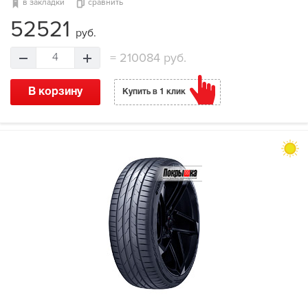
в закладки
сравнить
52521
руб.
=
210084 руб.
4
В корзину
Купить в 1 клик