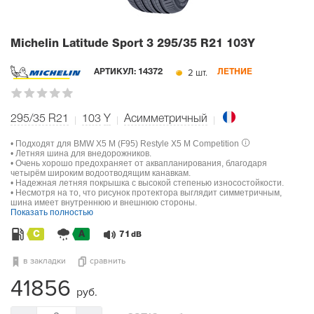
Michelin Latitude Sport 3
295/35 R21 103Y
2 шт.
АРТИКУЛ:
14372
ЛЕТНИЕ
295/35 R21
103
Y
Асимметричный
• Подходят для BMW X5 M (F95) Restyle X5 M Competition
• Летняя шина для внедорожников.
• Очень хорошо предохраняет от аквапланирования, благодаря
четырём широким водоотводящим канавкам.
• Надежная летняя покрышка с высокой степенью износостойкости.
• Несмотря на то, что рисунок протектора выглядит симметричным,
шина имеет внутреннюю и внешнюю стороны.
Показать полностью
C
A
71
dB
в закладки
сравнить
41856
руб.