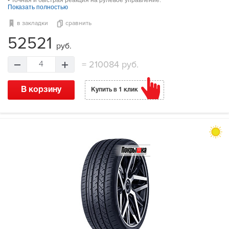
Показать полностью
в закладки
сравнить
52521
руб.
=
210084 руб.
4
В корзину
Купить в 1 клик