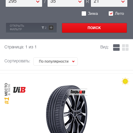
/
R
295
35
21
Зима
Лето
ОТКРЫТЬ
+
2
ФИЛЬТР
Страница:
1
из 1
Вид:
Сортировать:
По популярности
МЕСТО
в тесте
#1