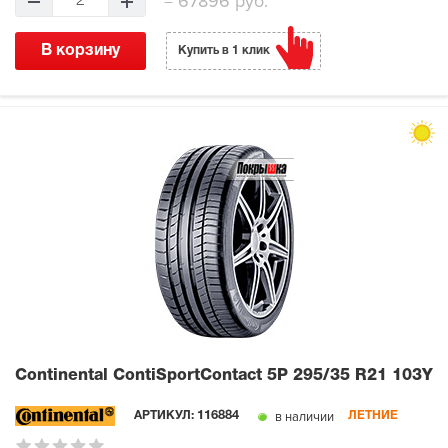
=
67896 руб.
2
В корзину
Купить в 1 клик
Continental ContiSportContact 5P
295/35 R21 103Y
в наличии
АРТИКУЛ:
116884
ЛЕТНИЕ