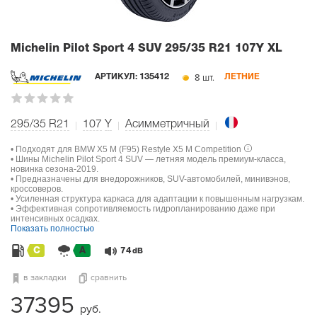
Michelin Pilot Sport 4 SUV
295/35 R21 107Y XL
8 шт.
АРТИКУЛ:
135412
ЛЕТНИЕ
295/35 R21
107
Y
Асимметричный
• Подходят для BMW X5 M (F95) Restyle X5 M Competition
• Шины Michelin Pilot Sport 4 SUV — летняя модель премиум-класса,
новинка сезона-2019.
• Предназначены для внедорожников, SUV-автомобилей, минивэнов,
кроссоверов.
• Усиленная структура каркаса для адаптации к повышенным нагрузкам.
• Эффективная сопротивляемость гидропланированию даже при
интенсивных осадках.
Показать полностью
C
A
74
dB
в закладки
сравнить
37395
руб.