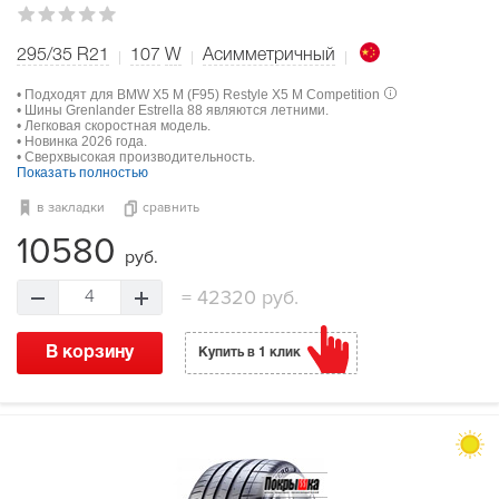
295/35 R21
107
W
Асимметричный
• Подходят для BMW X5 M (F95) Restyle X5 M Competition
• Шины Grenlander Estrella 88 являются летними.
• Легковая скоростная модель.
• Новинка 2026 года.
• Сверхвысокая производительность.
Показать полностью
в закладки
сравнить
10580
руб.
=
42320 руб.
4
В корзину
Купить в 1 клик