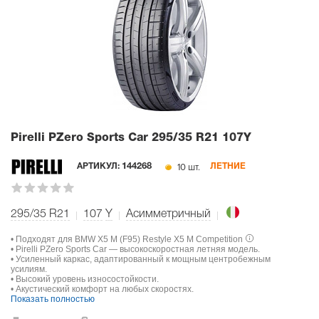
Pirelli PZero Sports Car
295/35 R21 107Y
10 шт.
АРТИКУЛ:
144268
ЛЕТНИЕ
295/35 R21
107
Y
Асимметричный
• Подходят для BMW X5 M (F95) Restyle X5 M Competition
• Pirelli PZero Sports Car — высокоскоростная летняя модель.
• Усиленный каркас, адаптированный к мощным центробежным
усилиям.
• Высокий уровень износостойкости.
• Акустический комфорт на любых скоростях.
Показать полностью