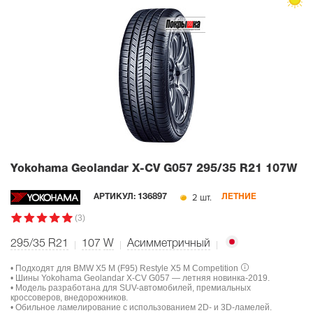
Yokohama Geolandar X-CV G057
295/35 R21 107W
2 шт.
АРТИКУЛ:
136897
ЛЕТНИЕ
(3)
295/35 R21
107
W
Асимметричный
• Подходят для BMW X5 M (F95) Restyle X5 M Competition
• Шины Yokohama Geolandar X-CV G057 — летняя новинка-2019.
• Модель разработана для SUV-автомобилей, премиальных
кроссоверов, внедорожников.
• Обильное ламелирование с использованием 2D- и 3D-ламелей.